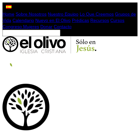
Home
Sobre Nosotros
Nuestro Equipo
Lo Que Creemos
Grupos de
Vida
Calendario
Nuevo en El Olivo
Prédicas
Recursos
Cursos
Congreso Mujeres
Donar
Contacto