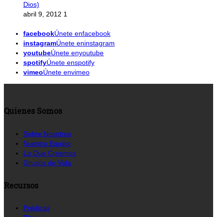
Dios)
abril 9, 2012
1
facebook
Únete enfacebook
instagram
Únete eninstagram
youtube
Únete enyoutube
spotify
Únete enspotify
vimeo
Únete envimeo
Quienes Somos
Sobre Nosotros
Nuestro Equipo
Lo Que Creemos
Grupos de Vida
Recursos
Prédicas