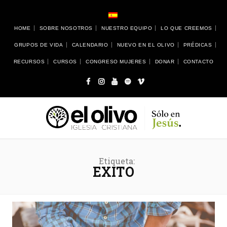
HOME
SOBRE NOSOTROS
NUESTRO EQUIPO
LO QUE CREEMOS
GRUPOS DE VIDA
CALENDARIO
NUEVO EN EL OLIVO
PRÉDICAS
RECURSOS
CURSOS
CONGRESO MUJERES
DONAR
CONTACTO
Etiqueta:
EXITO