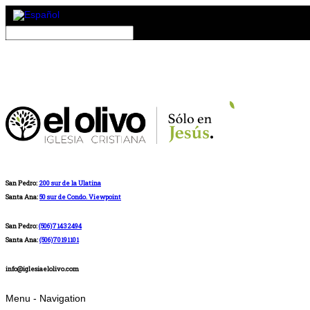
San Pedro:
200 sur de la Ulatina
Santa Ana:
50 sur de Condo. Viewpoint
San Pedro:
(506)71432494
Santa Ana:
(506)70191101
info@iglesiaelolivo.com
Menu -
Navigation