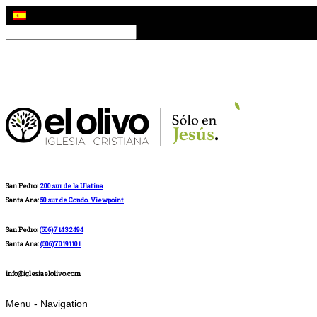
San Pedro:
200 sur de la Ulatina
Santa Ana:
50 sur de Condo. Viewpoint
San Pedro:
(506)71432494
Santa Ana:
(506)70191101
info@iglesiaelolivo.com
Menu -
Navigation