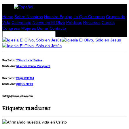
Home
Sobre Nosotros
Nuestro Equipo
Lo Que Creemos
Grupos de
Vida
Calendario
Nuevo en El Olivo
Prédicas
Recursos
Cursos
Congreso Mujeres
Donar
Contacto
San Pedro:
200 sur de la Ulatina
Santa Ana:
50 sur de Condo. Viewpoint
San Pedro:
(506)71432494
Santa Ana:
(506)70191101
info@iglesiaelolivo.com
madurar
Etiqueta: