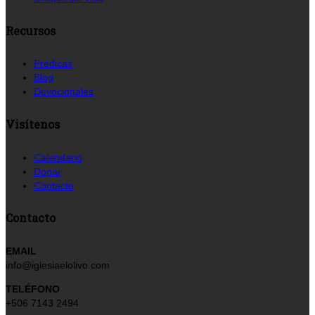
Recursos
Prédicas
Blog
Devocionales
Visítenos
Calendario
Donar
Contacto
Contacto
EMAIL
info@iglesiaelolivo.com
TELÉFONO
+506 7143 2494