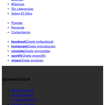
Misiones
Sin categorizar
Sobre El Olivo
Popular
Reciente
Comentarios
facebook
Únete enfacebook
instagram
Únete eninstagram
youtube
Únete enyoutube
spotify
Únete enspotify
vimeo
Únete envimeo
Quienes Somos
Sobre Nosotros
Nuestro Equipo
Lo Que Creemos
Grupos de Vida