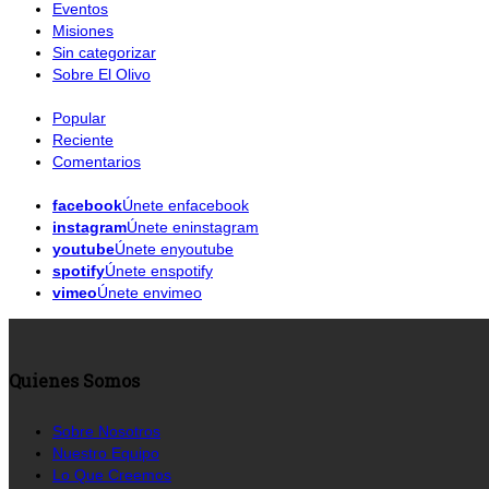
Eventos
Misiones
Sin categorizar
Sobre El Olivo
Popular
Reciente
Comentarios
facebook
Únete enfacebook
instagram
Únete eninstagram
youtube
Únete enyoutube
spotify
Únete enspotify
vimeo
Únete envimeo
Quienes Somos
Sobre Nosotros
Nuestro Equipo
Lo Que Creemos