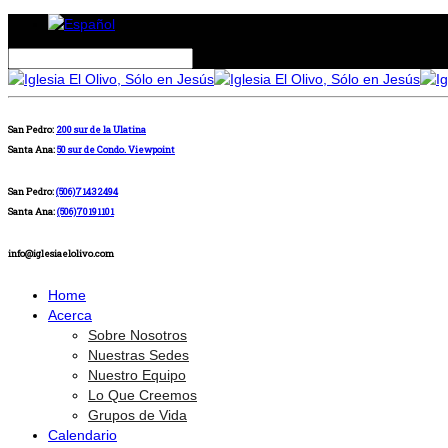
San Pedro:
200 sur de la Ulatina
Santa Ana:
50 sur de Condo. Viewpoint
San Pedro:
(506)71432494
Santa Ana:
(506)70191101
info@iglesiaelolivo.com
Home
Acerca
Sobre Nosotros
Nuestras Sedes
Nuestro Equipo
Lo Que Creemos
Grupos de Vida
Calendario