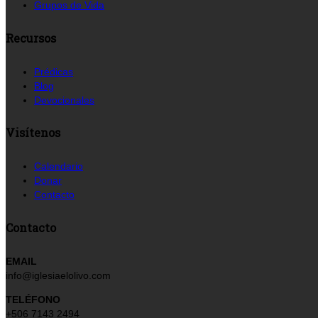
Grupos de Vida
Recursos
Prédicas
Blog
Devocionales
Visítenos
Calendario
Donar
Contacto
Contacto
EMAIL
info@iglesiaelolivo.com
TELÉFONO
+506 7143 2494