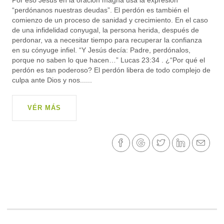
Por eso Jesús en la oración magna usa la expresión
“perdónanos nuestras deudas”. El perdón es también el
comienzo de un proceso de sanidad y crecimiento. En el caso
de una infidelidad conyugal, la persona herida, después de
perdonar, va a necesitar tiempo para recuperar la confianza
en su cónyuge infiel. “Y Jesús decía: Padre, perdónalos,
porque no saben lo que hacen…” Lucas 23:34 . ¿“Por qué el
perdón es tan poderoso? El perdón libera de todo complejo de
culpa ante Dios y nos......
VÉR MÁS