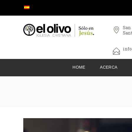
San
San
info
HOME
ACERCA