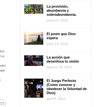
La provisión,
abundancia y
sobreabundancia.
enero 4, 2014
El joven que Dios
espera
junio 19, 2013
los
 La
La acción que
desenfoca tu visión
alor
febrero 23, 2012
ajar
s
El Juego Perfecto
(Como conocer y
obedecer la Voluntad de
Dios)
abril 9, 2012