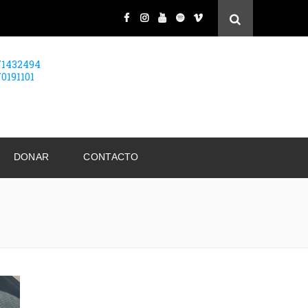
71432494
70191101
DONAR
CONTACTO