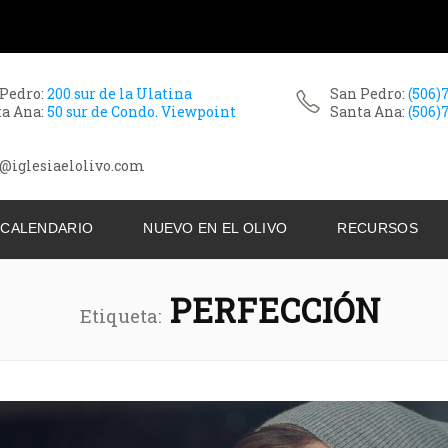
 Pedro:
200 sur de la Ulatina
San Pedro:
(506)
ta Ana:
50 sur de Condo. Viewpoint
Santa Ana:
(506)
@iglesiaelolivo.com
CALENDARIO
NUEVO EN EL OLIVO
RECURSOS
PERFECCIÓN
Etiqueta: