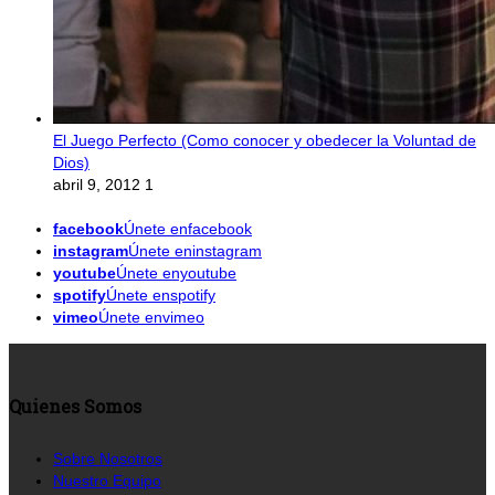
El Juego Perfecto (Como conocer y obedecer la Voluntad de
Dios)
abril 9, 2012
1
facebook
Únete enfacebook
instagram
Únete eninstagram
youtube
Únete enyoutube
spotify
Únete enspotify
vimeo
Únete envimeo
Quienes Somos
Sobre Nosotros
Nuestro Equipo