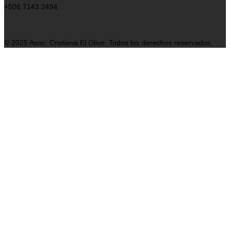
+506 7143 2494
© 2025 Asoc. Cristiana El Olivo. Todos los derechos reservados.