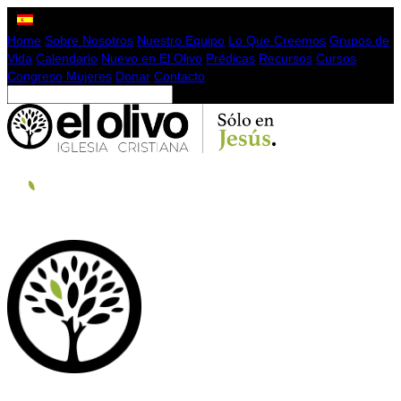
Home
Sobre Nosotros
Nuestro Equipo
Lo Que Creemos
Grupos de
Vida
Calendario
Nuevo en El Olivo
Prédicas
Recursos
Cursos
Congreso Mujeres
Donar
Contacto