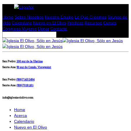
Home
Sobre Nosotros
Nuestro Equipo
Lo Que Creemos
Grupos de
Vida
Calendario
Nuevo en El Olivo
Prédicas
Recursos
Cursos
Congreso Mujeres
Donar
Contacto
San Pedro:
200 sur de la Ulatina
Santa Ana:
50 sur de Condo. Viewpoint
San Pedro:
(506)71432494
Santa Ana:
(506)70191101
info@iglesiaelolivo.com
Home
Acerca
Calendario
Nuevo en El Olivo