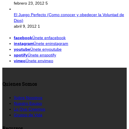
febrero 23, 2012
5
El Juego Perfecto (Como conocer y obedecer la Voluntad de
Dios)
abril 9, 2012
1
facebook
Únete enfacebook
instagram
Únete eninstagram
youtube
Únete enyoutube
spotify
Únete enspotify
vimeo
Únete envimeo
Quienes Somos
Sobre Nosotros
Nuestro Equipo
Lo Que Creemos
Grupos de Vida
Recursos