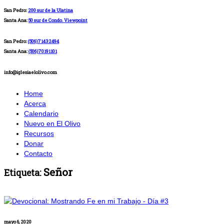
San Pedro:
200 sur de la Ulatina
Santa Ana:
50 sur de Condo. Viewpoint
San Pedro:
(506)71432494
Santa Ana:
(506)70191101
info@iglesiaelolivo.com
Home
Acerca
Calendario
Nuevo en El Olivo
Recursos
Donar
Contacto
Señor
Etiqueta:
mayo 6, 2020