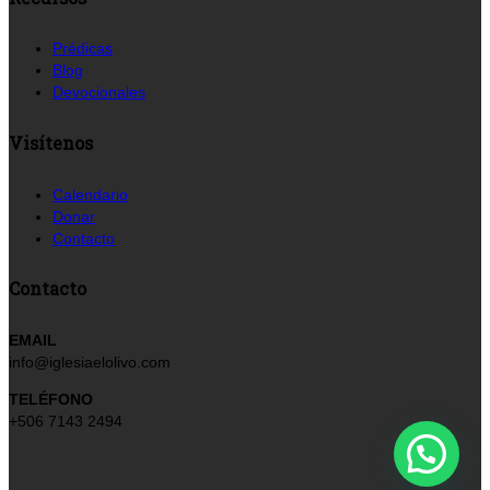
Prédicas
Blog
Devocionales
Visítenos
Calendario
Donar
Contacto
Contacto
EMAIL
info@iglesiaelolivo.com
TELÉFONO
+506 7143 2494