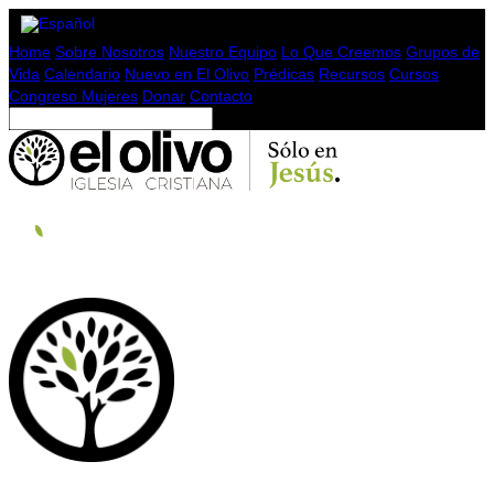
Home
Sobre Nosotros
Nuestro Equipo
Lo Que Creemos
Grupos de
Vida
Calendario
Nuevo en El Olivo
Prédicas
Recursos
Cursos
Congreso Mujeres
Donar
Contacto