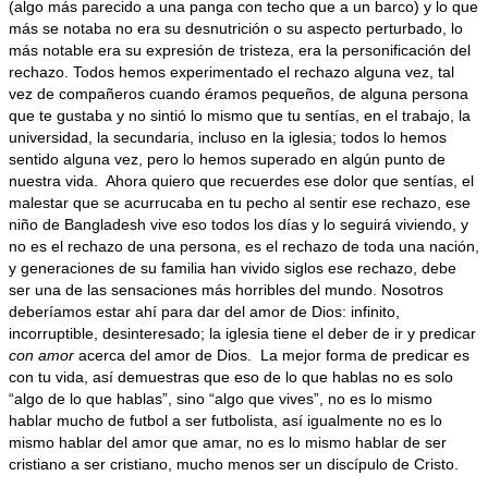
(algo más parecido a una panga con techo que a un barco) y lo que
más se notaba no era su desnutrición o su aspecto perturbado, lo
más notable era su expresión de tristeza, era la personificación del
rechazo. Todos hemos experimentado el rechazo alguna vez, tal
vez de compañeros cuando éramos pequeños, de alguna persona
que te gustaba y no sintió lo mismo que tu sentías, en el trabajo, la
universidad, la secundaria, incluso en la iglesia; todos lo hemos
sentido alguna vez, pero lo hemos superado en algún punto de
nuestra vida. Ahora quiero que recuerdes ese dolor que sentías, el
malestar que se acurrucaba en tu pecho al sentir ese rechazo, ese
niño de Bangladesh vive eso todos los días y lo seguirá viviendo, y
no es el rechazo de una persona, es el rechazo de toda una nación,
y generaciones de su familia han vivido siglos ese rechazo, debe
ser una de las sensaciones más horribles del mundo. Nosotros
deberíamos estar ahí para dar del amor de Dios: infinito,
incorruptible, desinteresado; la iglesia tiene el deber de ir y predicar
con amor
acerca del amor de Dios. La mejor forma de predicar es
con tu vida, así demuestras que eso de lo que hablas no es solo
“algo de lo que hablas”, sino “algo que vives”, no es lo mismo
hablar mucho de futbol a ser futbolista, así igualmente no es lo
mismo hablar del amor que amar, no es lo mismo hablar de ser
cristiano a ser cristiano, mucho menos ser un discípulo de Cristo.