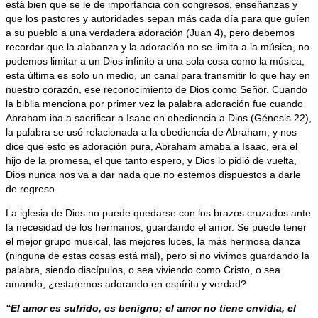
está bien que se le de importancia con congresos, enseñanzas y
que los pastores y autoridades sepan más cada día para que guíen
a su pueblo a una verdadera adoración (Juan 4), pero debemos
recordar que la alabanza y la adoración no se limita a la música, no
podemos limitar a un Dios infinito a una sola cosa como la música,
esta última es solo un medio, un canal para transmitir lo que hay en
nuestro corazón, ese reconocimiento de Dios como Señor. Cuando
la biblia menciona por primer vez la palabra adoración fue cuando
Abraham iba a sacrificar a Isaac en obediencia a Dios (Génesis 22),
la palabra se usó relacionada a la obediencia de Abraham, y nos
dice que esto es adoración pura, Abraham amaba a Isaac, era el
hijo de la promesa, el que tanto espero, y Dios lo pidió de vuelta,
Dios nunca nos va a dar nada que no estemos dispuestos a darle
de regreso.
La iglesia de Dios no puede quedarse con los brazos cruzados ante
la necesidad de los hermanos, guardando el amor. Se puede tener
el mejor grupo musical, las mejores luces, la más hermosa danza
(ninguna de estas cosas está mal), pero si no vivimos guardando la
palabra, siendo discípulos, o sea viviendo como Cristo, o sea
amando, ¿estaremos adorando en espíritu y verdad?
“El amor es sufrido, es benigno; el amor no tiene envidia, el