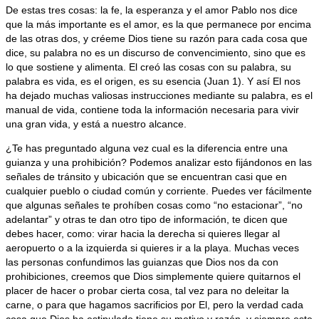
De estas tres cosas: la fe, la esperanza y el amor Pablo nos dice
que la más importante es el amor, es la que permanece por encima
de las otras dos, y créeme Dios tiene su razón para cada cosa que
dice, su palabra no es un discurso de convencimiento, sino que es
lo que sostiene y alimenta. El creó las cosas con su palabra, su
palabra es vida, es el origen, es su esencia (Juan 1). Y así El nos
ha dejado muchas valiosas instrucciones mediante su palabra, es el
manual de vida, contiene toda la información necesaria para vivir
una gran vida, y está a nuestro alcance.
¿Te has preguntado alguna vez cual es la diferencia entre una
guianza y una prohibición? Podemos analizar esto fijándonos en las
señales de tránsito y ubicación que se encuentran casi que en
cualquier pueblo o ciudad común y corriente. Puedes ver fácilmente
que algunas señales te prohíben cosas como “no estacionar”, “no
adelantar” y otras te dan otro tipo de información, te dicen que
debes hacer, como: virar hacia la derecha si quieres llegar al
aeropuerto o a la izquierda si quieres ir a la playa. Muchas veces
las personas confundimos las guianzas que Dios nos da con
prohibiciones, creemos que Dios simplemente quiere quitarnos el
placer de hacer o probar cierta cosa, tal vez para no deleitar la
carne, o para que hagamos sacrificios por El, pero la verdad cada
cosa que Dios ha estipulado tiene su motivo y razón, y siempre este