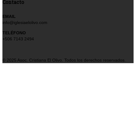
Contacto
EMAIL
info@iglesiaelolivo.com
TELÉFONO
+506 7143 2494
© 2025 Asoc. Cristiana El Olivo. Todos los derechos reservados.