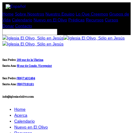
Home
Sobre Nosotros
Nuestro Equipo
Lo Que Creemos
Grupos de
Vida
Calendario
Nuevo en El Olivo
Prédicas
Recursos
Cursos
Donar
Contacto
San Pedro:
200 sur de la Ulatina
Santa Ana:
50 sur de Condo. Viewpoint
San Pedro:
(506)71432494
Santa Ana:
(506)70191101
info@iglesiaelolivo.com
Home
Acerca
Calendario
Nuevo en El Olivo
Recursos