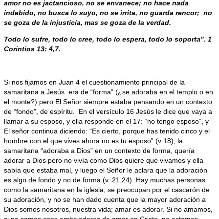
amor no es jactancioso, no se envanece; no hace nada
indebido, no busca lo suyo, no se irrita, no guarda rencor; no
se goza de la injusticia, mas se goza de la verdad.
Todo lo sufre, todo lo cree, todo lo espera, todo lo soporta”. 1
Corintios 13: 4,7.
Si nos fijamos en Juan 4 el cuestionamiento principal de la
samaritana a Jesús era de “forma” (¿se adoraba en el templo o en
el monte?) pero El Señor siempre estaba pensando en un contexto
de “fondo”, de espíritu. En el versículo 16 Jesús le dice que vaya a
llamar a su esposo, y ella responde en el 17: “no tengo esposo”, y
El señor continua diciendo: “Es cierto, porque has tenido cinco y el
hombre con el que vives ahora no es tu esposo” (v 18); la
samaritana “adoraba a Dios” en un contexto de forma, quería
adorar a Dios pero no vivía como Dios quiere que vivamos y ella
sabía que estaba mal, y luego el Señor le aclara que la adoración
es algo de fondo y no de forma (v. 21,24). Hay muchas personas
como la samaritana en la iglesia, se preocupan por el cascarón de
su adoración, y no se han dado cuenta que la mayor adoración a
Dios somos nosotros, nuestra vida; amar es adorar. Si no amamos,
si no somos esos embajadores de amor en Cristo, no estamos