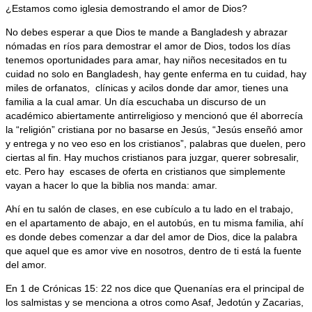
¿Estamos como iglesia demostrando el amor de Dios?
No debes esperar a que Dios te mande a Bangladesh y abrazar
nómadas en ríos para demostrar el amor de Dios, todos los días
tenemos oportunidades para amar, hay niños necesitados en tu
cuidad no solo en Bangladesh, hay gente enferma en tu cuidad, hay
miles de orfanatos, clínicas y acilos donde dar amor, tienes una
familia a la cual amar. Un día escuchaba un discurso de un
académico abiertamente antirreligioso y mencionó que él aborrecía
la “religión” cristiana por no basarse en Jesús, “Jesús enseñó amor
y entrega y no veo eso en los cristianos”, palabras que duelen, pero
ciertas al fin. Hay muchos cristianos para juzgar, querer sobresalir,
etc. Pero hay escases de oferta en cristianos que simplemente
vayan a hacer lo que la biblia nos manda: amar.
Ahí en tu salón de clases, en ese cubículo a tu lado en el trabajo,
en el apartamento de abajo, en el autobús, en tu misma familia, ahí
es donde debes comenzar a dar del amor de Dios, dice la palabra
que aquel que es amor vive en nosotros, dentro de ti está la fuente
del amor.
En 1 de Crónicas 15: 22 nos dice que Quenanías era el principal de
los salmistas y se menciona a otros como Asaf, Jedotún y Zacarias,