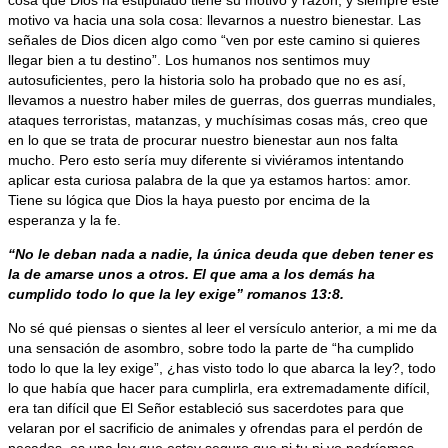
motivo va hacia una sola cosa: llevarnos a nuestro bienestar. Las
señales de Dios dicen algo como “ven por este camino si quieres
llegar bien a tu destino”. Los humanos nos sentimos muy
autosuficientes, pero la historia solo ha probado que no es así,
llevamos a nuestro haber miles de guerras, dos guerras mundiales,
ataques terroristas, matanzas, y muchísimas cosas más, creo que
en lo que se trata de procurar nuestro bienestar aun nos falta
mucho. Pero esto sería muy diferente si viviéramos intentando
aplicar esta curiosa palabra de la que ya estamos hartos: amor.
Tiene su lógica que Dios la haya puesto por encima de la
esperanza y la fe.
“No le deban nada a nadie, la única deuda que deben tener es
la de amarse unos a otros. El que ama a los demás ha
cumplido todo lo que la ley exige” romanos 13:8.
No sé qué piensas o sientes al leer el versículo anterior, a mi me da
una sensación de asombro, sobre todo la parte de “ha cumplido
todo lo que la ley exige”, ¿has visto todo lo que abarca la ley?, todo
lo que había que hacer para cumplirla, era extremadamente difícil,
era tan difícil que El Señor estableció sus sacerdotes para que
velaran por el sacrificio de animales y ofrendas para el perdón de
pecados, es una ley que estoy seguro que ni tu ni yo podríamos