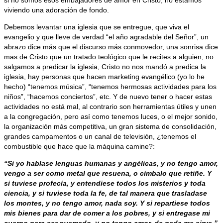
viviendo una adoración de fondo.
Debemos levantar una iglesia que se entregue, que viva el
evangelio y que lleve de verdad “el año agradable del Señor”, un
abrazo dice más que el discurso más conmovedor, una sonrisa dice
mas de Cristo que un tratado teológico que le recites a alguien, no
salgamos a predicar la iglesia, Cristo no nos mandó a predica la
iglesia, hay personas que hacen marketing evangélico (yo lo he
hecho) “tenemos música”, “tenemos hermosas actividades para los
niños”, “hacemos conciertos”, etc. Y de nuevo tener o hacer estas
actividades no está mal, al contrario son herramientas útiles y unen
a la congregación, pero así como tenemos luces, o el mejor sonido,
la organización más competitiva, un gran sistema de consolidación,
grandes campamentos o un canal de televisión, ¿tenemos el
combustible que hace que la máquina camine?:
“Si yo hablase lenguas humanas y angélicas, y no tengo amor,
vengo a ser como metal que resuena, o címbalo que retiñe. Y
si tuviese profecía, y entendiese todos los misterios y toda
ciencia, y si tuviese toda la fe, de tal manera que trasladase
los montes, y no tengo amor, nada soy. Y si repartiese todos
mis bienes para dar de comer a los pobres, y si entregase mi
cuerpo para ser quemado, y no tengo amor, de nada me sirve.”