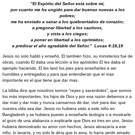
“El Espíritu del Señor está sobre mí,
por cuanto me ha ungido para dar buenas nuevas a los
pobres;
me ha enviado a sanar a los quebrantados de corazón;
a pregonar libertad a los cautivos,
y vista a los ciegos;
a poner en libertad a los oprimidos;
a predicar el año agradable del Señor.” Lucas 4:18,19
Jesús no solo habló y enseñó, El también hizo, su ministerios fue de
obras, cuando El daba una lección a los apóstoles El les daba el
ejemplo haciendo, El les lavó los pies para enseñarles a ser
humildes y entregados y para que entendieran que el mas
importante es el que tiene que dar mas.
La biblia dice que nosotros somos “reyes y sacerdotes”, que somos
los más importantes, los hijos de Dios y por esa razón debemos ir a
dar más y dar más y nunca cansarnos de dar, vivir para dar, que
nuestra vida sea dar. Jesús no hubiera visto a este niño en
Bangladesh y se hubiera puesto a enseñarle teología o a mostrarle
el gozo de una alabanza o explicarle que Dios es tres en uno, Jesús
hubiera demostrado su amor con hechos, Jesús abrazaría a ese
niño, lo lavaría, y no solo le diría que lo ama, lo haría sentir amado.