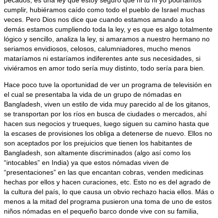
cumplir, hubiéramos caído como todo el pueblo de Israel muchas
veces. Pero Dios nos dice que cuando estamos amando a los
demás estamos cumpliendo toda la ley, y es que es algo totalmente
lógico y sencillo, analiza la ley, si amaramos a nuestro hermano no
seriamos envidiosos, celosos, calumniadores, mucho menos
mataríamos ni estaríamos indiferentes ante sus necesidades, si
viviéramos en amor todo sería muy distinto, todo sería para bien.
Hace poco tuve la oportunidad de ver un programa de televisión en
el cual se presentaba la vida de un grupo de nómadas en
Bangladesh, viven un estilo de vida muy parecido al de los gitanos,
se transportan por los ríos en busca de ciudades o mercados, ahí
hacen sus negocios y trueques, luego siguen su camino hasta que
la escases de provisiones los obliga a detenerse de nuevo. Ellos no
son aceptados por los prejuicios que tienen los habitantes de
Bangladesh, son altamente discriminados (algo así como los
“intocables” en India) ya que estos nómadas viven de
“presentaciones” en las que encantan cobras, venden medicinas
hechas por ellos y hacen curaciones, etc. Esto no es del agrado de
la cultura del país, lo que causa un obvio rechazo hacia ellos. Más o
menos a la mitad del programa pusieron una toma de uno de estos
niños nómadas en el pequeño barco donde vive con su familia,