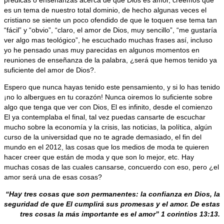
es un tema de nuestro total dominio, de hecho algunas veces el
cristiano se siente un poco ofendido de que le toquen ese tema tan
“fácil” y “obvio”, “claro, el amor de Dios, muy sencillo”, “me gustaría
ver algo mas teológico”, he escuchado muchas frases así, incluso
yo he pensado unas muy parecidas en algunos momentos en
reuniones de enseñanza de la palabra, ¿será que hemos tenido ya
suficiente del amor de Dios?.
Espero que nunca hayas tenido este pensamiento, y si lo has tenido
¡no lo albergues en tu corazón! Nunca oiremos lo suficiente sobre
algo que tenga que ver con Dios, El es infinito, desde el comienzo
El ya contemplaba el final, tal vez puedas cansarte de escuchar
mucho sobre la economía y la crisis, las noticias, la política, algún
curso de la universidad que no te agrade demasiado, el fin del
mundo en el 2012, las cosas que los medios de moda te quieren
hacer creer que están de moda y que son lo mejor, etc. Hay
muchas cosas de las cuales cansarse, concuerdo con eso, pero ¿el
amor será una de esas cosas?
“Hay tres cosas que son permanentes: la confianza en Dios, la
seguridad de que El cumplirá sus promesas y el amor. De estas
tres cosas la más importante es el amor” 1 corintios 13:13.