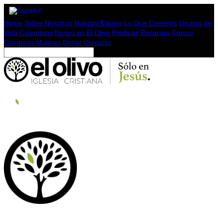
Home
Sobre Nosotros
Nuestro Equipo
Lo Que Creemos
Grupos de
Vida
Calendario
Nuevo en El Olivo
Prédicas
Recursos
Cursos
Congreso Mujeres
Donar
Contacto