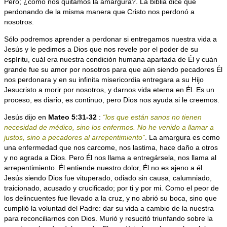
Pero; ¿cómo nos quitamos la amargura?. La biblia dice que
perdonando de la misma manera que Cristo nos perdonó a
nosotros.
Sólo podremos aprender a perdonar si entregamos nuestra vida a
Jesús y le pedimos a Dios que nos revele por el poder de su
espíritu, cuál era nuestra condición humana apartada de Él y cuán
grande fue su amor por nosotros para que aún siendo pecadores Él
nos perdonara y en su infinita misericordia entregara a su Hijo
Jesucristo a morir por nosotros, y darnos vida eterna en Él. Es un
proceso, es diario, es continuo, pero Dios nos ayuda si le creemos.
Jesús dijo en
Mateo 5:31-32
:
“los que están sanos no tienen
necesidad de médico, sino los enfermos. No he venido a llamar a
justos, sino a pecadores al arrepentimiento”
. La amargura es como
una enfermedad que nos carcome, nos lastima, hace daño a otros
y no agrada a Dios. Pero Él nos llama a entregársela, nos llama al
arrepentimiento. Él entiende nuestro dolor, Él no es ajeno a él.
Jesús siendo Dios fue vituperado, odiado sin causa, calumniado,
traicionado, acusado y crucificado; por ti y por mi. Como el peor de
los delincuentes fue llevado a la cruz, y no abrió su boca, sino que
cumplió la voluntad del Padre: dar su vida a cambio de la nuestra
para reconciliarnos con Dios. Murió y resucitó triunfando sobre la