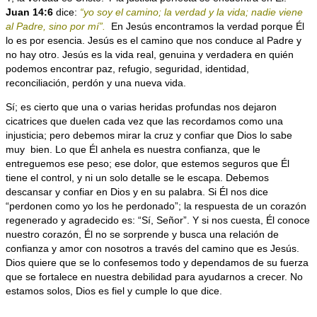
Juan 14:6
dice:
“yo soy el camino; la verdad y la vida; nadie viene
al Padre, sino por mí”.
En Jesús encontramos la verdad porque Él
lo es por esencia. Jesús es el camino que nos conduce al Padre y
no hay otro. Jesús es la vida real, genuina y verdadera en quién
podemos encontrar paz, refugio, seguridad, identidad,
reconciliación, perdón y una nueva vida.
Sí; es cierto que una o varias heridas profundas nos dejaron
cicatrices que duelen cada vez que las recordamos como una
injusticia; pero debemos mirar la cruz y confiar que Dios lo sabe
muy
bien. Lo que Él anhela es nuestra confianza, que le
entreguemos ese peso; ese dolor, que estemos seguros que Él
tiene el control, y ni un solo detalle se le escapa. Debemos
descansar y confiar en Dios y en su palabra. Si Él nos dice
“perdonen como yo los he perdonado”; la respuesta de un corazón
regenerado y agradecido es: “Sí, Señor”. Y si nos cuesta, Él conoce
nuestro corazón, Él no se sorprende y busca una relación de
confianza y amor con nosotros a través del camino que es Jesús.
Dios quiere que se lo confesemos todo y dependamos de su fuerza
que se fortalece en nuestra debilidad para ayudarnos a crecer. No
estamos solos, Dios es fiel y cumple lo que dice.