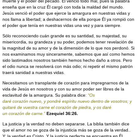
muerte y el poder del pecado. El venció todo mal, pues la palabra
enseña que en la cruz Él cargó con toda la maldad del mundo.
Jesús venció el poder que ejerce la amargura en nuestras vidas y
nos llama a libertad; a deshacernos de ella porque Él ya rompió con
el poder que tenía en nuestras vidas una vez y para siempre.
Sólo reconociendo cuán grande es su santidad, su majestad, su
misericordia, su grandeza y su poder, podemos tener revelación de
la magnitud de su amor y de la dimensión de lo que nos perdonó. Si
nos examinamos muy sinceramente, sabemos que así como hemos
sido lastimados nosotros también hemos hecho daño a otros. Pero
el odio nunca se resolverá con más odio; ni repetir el mismo patrón
traerá sanidad a nuestras vidas.
Necesitamos un transplante de corazón para impregnarnos de la
vida de Jesús en nosotros y con su amor poder ser libres de la
esclavitud de la amargura. Su palabra dice:
“Os
daré corazón nuevo, y pondré espíritu nuevo dentro de vosotros; y
quitaré de vuestra carne el corazón de piedra, y os daré
un corazón de carne.”
Ezequiel 36:26.
La justicia y la verdad no deben separarse. La biblia también dice
que el amor no se goza de la injusticia más se goza de la verdad..
Y; la verdad es Cristo. Y la justicia perfecta se encuentra en Él.