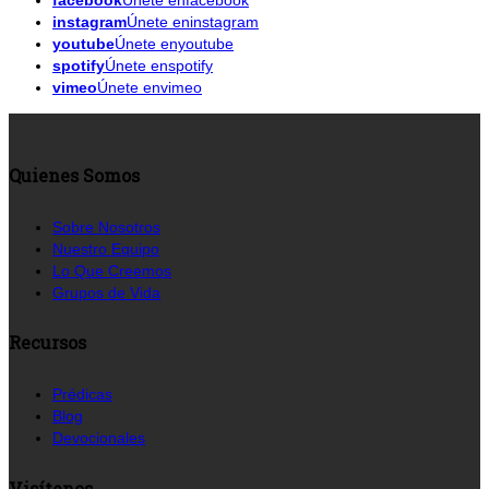
facebook
Únete enfacebook
instagram
Únete eninstagram
youtube
Únete enyoutube
spotify
Únete enspotify
vimeo
Únete envimeo
Quienes Somos
Sobre Nosotros
Nuestro Equipo
Lo Que Creemos
Grupos de Vida
Recursos
Prédicas
Blog
Devocionales
Visítenos