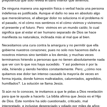
prepotencia que solo revela el daño interior que tenemos.
De ninguna manera una agresión física o verbal hacia una persona
indefensa es justificada. Aunque el daño no sea en absoluto algo
que mereciéramos, el albergar dolor no soluciona ni el problema ni
el pasado, ni el cómo nos sentimos ni el cómo vivimos y viviremos
el presente y el futuro. Pero
vivimos en un mundo caído; lo cual
significa que al estar el ser humano separado de Dios se hace
manifiesta su naturaleza, inclinada más al mal que al bien.
Necesitamos una cura contra la amargura y no permitir que ella
gobierne nuestros corazones; pues no solo nos hacemos daño a
nosotros mismos sino también a los demás; y muchas veces
terminamos hiriendo a personas que no tienen absolutamente nada
que ver con lo que nos haya sucedido.
Y así podemos ir por la
vida, hiriendo y siendo heridos constantemente. Pero; ¿cómo nos
quitamos ese dolor tan intenso causado la mayoría de veces en
forma injusta, donde fuimos maltratados, calumniados, agredidos,
humillados?. La solución se llama Jesús.
Si aún no lo conoces, te invitamos a que le pidas a Dios revelación
para que te ayude a hacerlo. La biblia afirma que Jesús es el Hijo
de Dios. Este nombre ha sido cuestionado, criticado, mal
interpretado, e inclusive despreciado y odiado por miles de años;