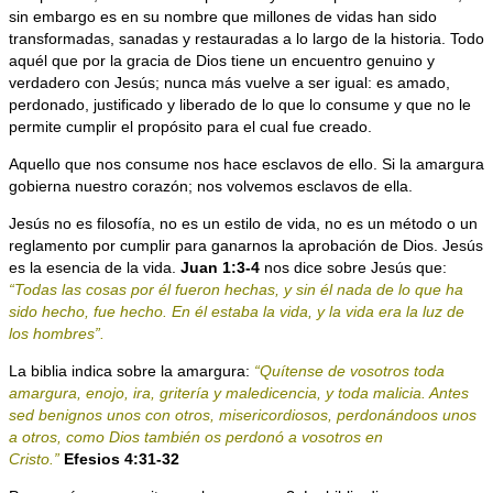
sin embargo es en su nombre que millones de vidas han sido
transformadas, sanadas y restauradas a lo largo de la historia. Todo
aquél que por la gracia de Dios tiene un encuentro genuino y
verdadero con Jesús; nunca más vuelve a ser igual: es amado,
perdonado, justificado y liberado de lo que lo consume y que no le
permite cumplir el propósito para el cual fue creado.
Aquello que nos consume nos hace esclavos de ello. Si la amargura
gobierna nuestro corazón; nos volvemos esclavos de ella.
Jesús no es filosofía, no es un estilo de vida, no es un método o un
reglamento por cumplir para ganarnos la aprobación de Dios. Jesús
es la esencia de la vida.
Juan 1:3-4
nos dice sobre Jesús que:
“Todas las cosas por él fueron hechas, y sin él nada de lo que ha
sido hecho, fue hecho. En él estaba la vida, y la vida era la luz de
los hombres”.
La biblia indica sobre la amargura:
“Quítense de vosotros toda
amargura, enojo, ira, gritería y maledicencia, y toda malicia. Antes
sed benignos unos con otros, misericordiosos, perdonándoos unos
a otros, como Dios también os perdonó a vosotros en
Cristo.”
Efesios 4:31-32