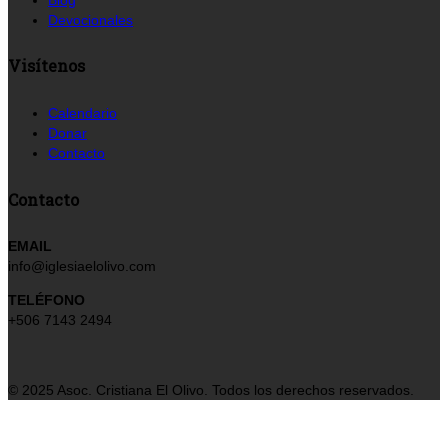
Devocionales
Visítenos
Calendario
Donar
Contacto
Contacto
EMAIL
info@iglesiaelolivo.com
TELÉFONO
+506 7143 2494
© 2025 Asoc. Cristiana El Olivo. Todos los derechos reservados.