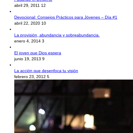
abril 29, 2011
12
Devocional: Consejos Prácticos para Jóvenes – Día #1
abril 22, 2020
10
La provisión, abundancia y sobreabundancia.
enero 4, 2014
3
El joven que Dios espera
junio 19, 2013
9
La acción que desenfoca tu visión
febrero 23, 2012
5