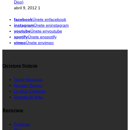
Dios)
abril 9, 2012
1
facebook
Únete enfacebook
instagram
Únete eninstagram
youtube
Únete enyoutube
spotify
Únete enspotify
vimeo
Únete envimeo
Quienes Somos
Sobre Nosotros
Nuestro Equipo
Lo Que Creemos
Grupos de Vida
Recursos
Prédicas
Blog