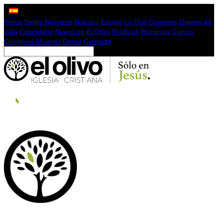
Home
Sobre Nosotros
Nuestro Equipo
Lo Que Creemos
Grupos de
Vida
Calendario
Nuevo en El Olivo
Prédicas
Recursos
Cursos
Congreso Mujeres
Donar
Contacto