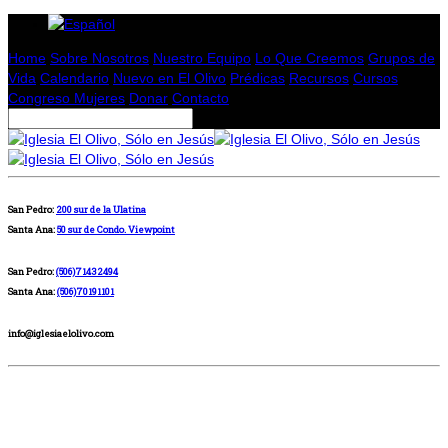
Home
Sobre Nosotros
Nuestro Equipo
Lo Que Creemos
Grupos de
Vida
Calendario
Nuevo en El Olivo
Prédicas
Recursos
Cursos
Congreso Mujeres
Donar
Contacto
San Pedro:
200 sur de la Ulatina
Santa Ana:
50 sur de Condo. Viewpoint
San Pedro:
(506)71432494
Santa Ana:
(506)70191101
info@iglesiaelolivo.com