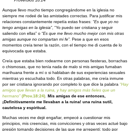
Aunque llevo mucho tiempo congregándome en la iglesia no
siempre me rodeé de las amistades correctas. Para justificar mis
relaciones constantemente repetía estas frases:
“Es que yo no
tengo amigas en la iglesia”
, “Yo puedo ser cristiana y seguir
saliendo con ellas” o
“Es que me llevo mucho mejor con mis otras
amigas aunque no compartan mi fe”.
Pese a que en esos
momentos creía tener la razón, con el tiempo me di cuenta de lo
equivocada que estaba.
Creía que estaba bien rodearme con personas fiesteras, borrachas
o chismosas, que no tenía nada de malo si mis amigas fumaban
marihuana frente a mí o si hablaban de sus experiencias sexuales
mientras yo escuchaba todo. En otras palabras, me creía inmune
por ser cristiana ignorando por completo lo que dice la palabra
“Hay
amigos que llevan a la ruina, y hay amigos más fieles que un
hermano”
(Prov.18:24)
.
Mis amigas de ese entonces,
¡Definitivamente me llevaban a la ruina! una ruina sutil,
cautelosa y espiritual.
Muchas veces me dejé engañar, empecé a cuestionar mis
principios, mis creencias, mis convicciones y otras veces actué bajo
presión tomando decisiones de las que me arrepentí; todo por