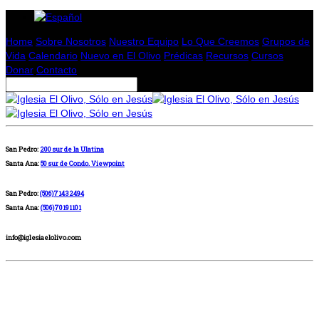
Home
Sobre Nosotros
Nuestro Equipo
Lo Que Creemos
Grupos de
Vida
Calendario
Nuevo en El Olivo
Prédicas
Recursos
Cursos
Donar
Contacto
San Pedro:
200 sur de la Ulatina
Santa Ana:
50 sur de Condo. Viewpoint
San Pedro:
(506)71432494
Santa Ana:
(506)70191101
info@iglesiaelolivo.com