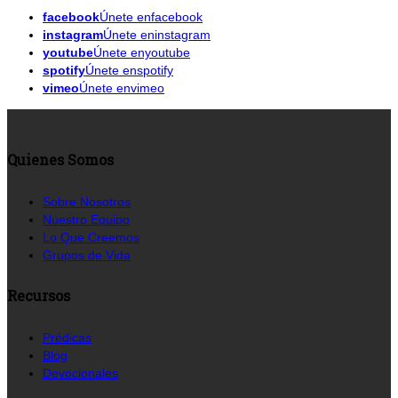
facebook
Únete enfacebook
instagram
Únete eninstagram
youtube
Únete enyoutube
spotify
Únete enspotify
vimeo
Únete envimeo
Quienes Somos
Sobre Nosotros
Nuestro Equipo
Lo Que Creemos
Grupos de Vida
Recursos
Prédicas
Blog
Devocionales