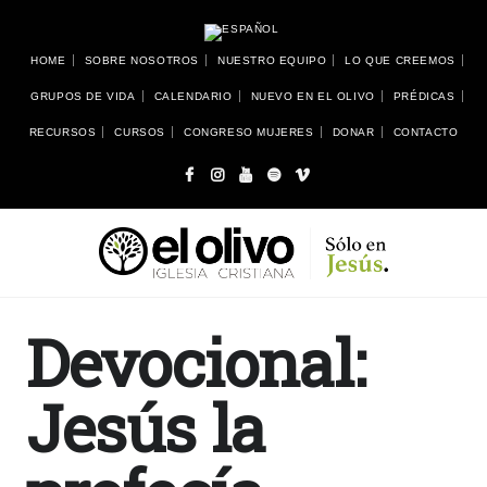
HOME
SOBRE NOSOTROS
NUESTRO EQUIPO
LO QUE CREEMOS
GRUPOS DE VIDA
CALENDARIO
NUEVO EN EL OLIVO
PRÉDICAS
RECURSOS
CURSOS
CONGRESO MUJERES
DONAR
CONTACTO
Devocional:
Jesús la