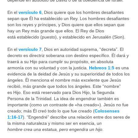
depende en absoluto de David o de la obediencia de Israel.
En el
versículo 6
, Dios quiere que los hombres desafiantes
sepan que Él ha establecido un Rey. Los hombres desafiantes
son los reyes y príncipes, y Dios quiere que ellos sepan que
hay un Rey más grande que ellos. El Rey de Dios
está establecido (puesto), y establecido en Jerusalén (Sion).
En el
versículo 7
, Dios en autoridad suprema, “decreta”. El
decreto es directriz soberana con destino específico. Él dará y
traerá a su Hijo para cumplir su propósito, en absoluta
armonía con su voluntad y con la justicia.
Hebreos 1:5
es una
evidencia de la deidad de Jesús y su superioridad de todos los
ángeles. Él menciona el nombre más excelente que Jesús
recibió, más grande que todos los ángeles. Este “nombre”
es Hijo. Eso está reservado para Dios Hijo, la Segunda
Persona de la Trinidad. La idea de engendrar también es
importante (como un contraste de «ha creado»). Jesús no fue
creado; más Él creó todo lo que fue creado (
Colosenses
1:16-17
). “Engendré” describe una relación entre dos seres de
la misma naturaleza y mismo ser en esencia, u
n
hombre crea una estatua, pero engendra un hijo
.