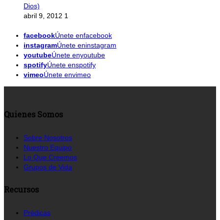
Dios)
abril 9, 2012
1
facebook
Únete enfacebook
instagram
Únete eninstagram
youtube
Únete enyoutube
spotify
Únete enspotify
vimeo
Únete envimeo
Quienes Somos
Sobre Nosotros
Nuestro Equipo
Lo Que Creemos
Grupos de Vida
Recursos
Prédicas