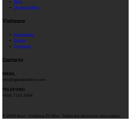
Blog
Devocionales
Visítenos
Calendario
Donar
Contacto
Contacto
EMAIL
info@iglesiaelolivo.com
TELÉFONO
+506 7143 2494
© 2025 Asoc. Cristiana El Olivo. Todos los derechos reservados.