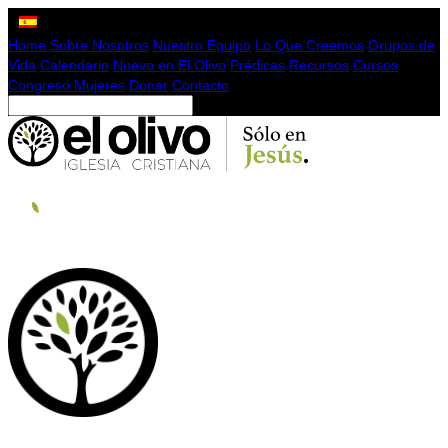
Home
Sobre Nosotros
Nuestro Equipo
Lo Que Creemos
Grupos de
Vida
Calendario
Nuevo en El Olivo
Prédicas
Recursos
Cursos
Congreso Mujeres
Donar
Contacto