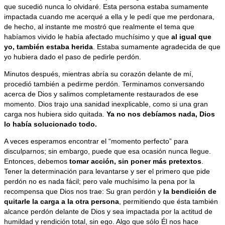
que sucedió nunca lo olvidaré. Esta persona estaba sumamente
impactada cuando me acerqué a ella y le pedí que me perdonara,
de hecho, al instante me mostró que realmente el tema que
habíamos vivido le había afectado muchísimo y que
al igual que
yo, también estaba herida
. Estaba sumamente agradecida de que
yo hubiera dado el paso de pedirle perdón.
Minutos después, mientras abría su corazón delante de mí,
procedió también a pedirme perdón. Terminamos conversando
acerca de Dios y salimos completamente restaurados de ese
momento. Dios trajo una sanidad inexplicable, como si una gran
carga nos hubiera sido quitada.
Ya no nos debíamos nada, Dios
lo había solucionado todo.
A veces esperamos encontrar el “momento perfecto” para
disculparnos; sin embargo, puede que esa ocasión nunca llegue.
Entonces, debemos
tomar acción, sin poner más pretextos
.
Tener la determinación para levantarse y ser el primero que pide
perdón no es nada fácil; pero vale muchísimo la pena por la
recompensa que Dios nos trae: Su gran perdón y
la bendición de
quitarle la carga a la otra persona
, permitiendo que ésta también
alcance perdón delante de Dios y sea impactada por la actitud de
humildad y rendición total, sin ego. Algo que sólo Él nos hace