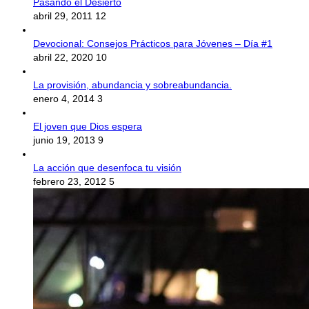
Pasando el Desierto
abril 29, 2011
12
Devocional: Consejos Prácticos para Jóvenes – Día #1
abril 22, 2020
10
La provisión, abundancia y sobreabundancia.
enero 4, 2014
3
El joven que Dios espera
junio 19, 2013
9
La acción que desenfoca tu visión
febrero 23, 2012
5