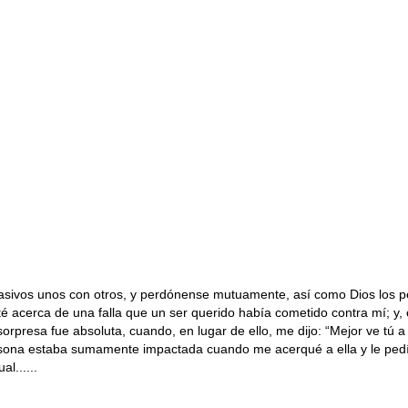
sivos unos con otros, y perdónense mutuamente, así como Dios los pe
acerca de una falla que un ser querido había cometido contra mí; y, c
presa fue absoluta, cuando, en lugar de ello, me dijo: “Mejor ve tú a
ersona estaba sumamente impactada cuando me acerqué a ella y le ped
l......