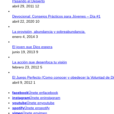
Pasando el Desierto
abril 29, 2011
12
Devocional: Consejos Prácticos para Jóvenes – Día #1
abril 22, 2020
10
La provisión, abundancia y sobreabundancia.
enero 4, 2014
3
El joven que Dios espera
junio 19, 2013
9
La acción que desenfoca tu visión
febrero 23, 2012
5
El Juego Perfecto (Como conocer y obedecer la Voluntad de Di
abril 9, 2012
1
facebook
Únete enfacebook
instagram
Únete eninstagram
youtube
Únete enyoutube
spotify
Únete enspotify
vimeo
Únete envimeo