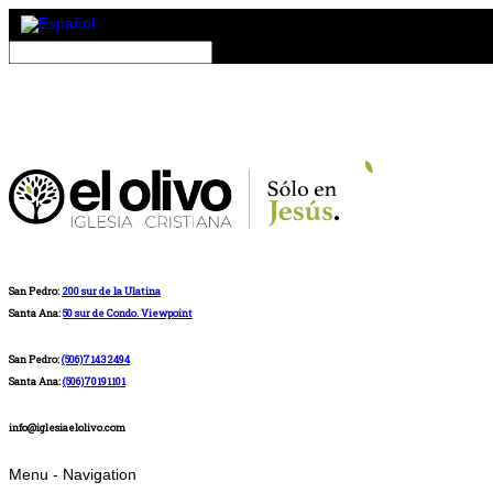
San Pedro:
200 sur de la Ulatina
Santa Ana:
50 sur de Condo. Viewpoint
San Pedro:
(506)71432494
Santa Ana:
(506)70191101
info@iglesiaelolivo.com
Menu -
Navigation