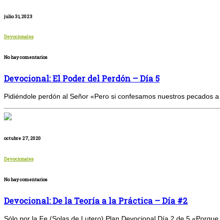
julio 31, 2023
Devocionales
No hay comentarios
Devocional: El Poder del Perdón – Día 5
Pidiéndole perdón al Señor «Pero si confesamos nuestros pecados a D
octubre 27, 2020
Devocionales
No hay comentarios
Devocional: De la Teoría a la Práctica – Día #2
Sólo por la Fe (Solas de Lutero) Plan Devocional Día 2 de 5 «Porque p