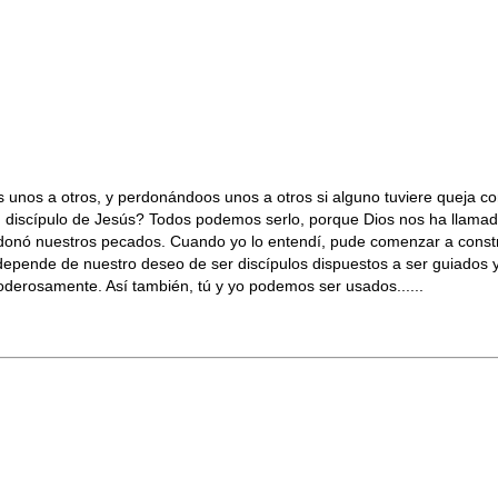
s unos a otros, y perdonándoos unos a otros si alguno tuviere queja c
iscípulo de Jesús? Todos podemos serlo, porque Dios nos ha llamado a
onó nuestros pecados. Cuando yo lo entendí, pude comenzar a construi
 depende de nuestro deseo de ser discípulos dispuestos a ser guiados 
poderosamente. Así también, tú y yo podemos ser usados......