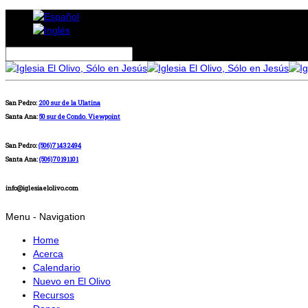
San Pedro:
200 sur de la Ulatina
Santa Ana:
50 sur de Condo. Viewpoint
San Pedro:
(506)71432494
Santa Ana:
(506)70191101
info@iglesiaelolivo.com
Menu -
Navigation
Home
Acerca
Calendario
Nuevo en El Olivo
Recursos