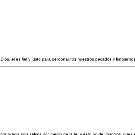
ios, él es fiel y justo para perdonarnos nuestros pecados y limpiarno
or gracia sois salvos por medio de la fe; y esto no de vosotros, pues e