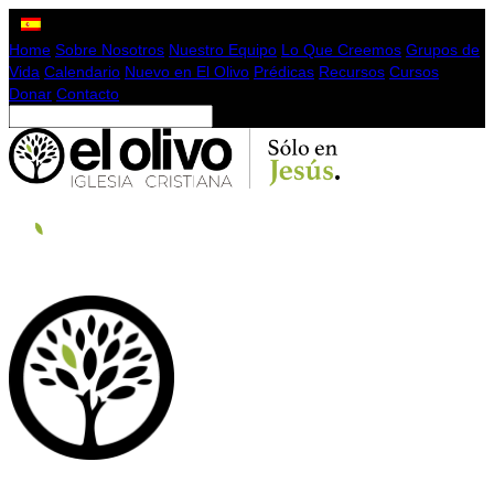
Home
Sobre Nosotros
Nuestro Equipo
Lo Que Creemos
Grupos de
Vida
Calendario
Nuevo en El Olivo
Prédicas
Recursos
Cursos
Donar
Contacto