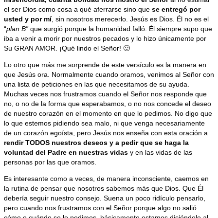
el ser Dios como cosa a qué aferrarse sino que
se entregó por
usted y por mí
, sin nosotros merecerlo. Jesús es Dios. Él no es el
“
plan B”
que surgió porque la humanidad falló. Él siempre supo que
iba a venir a morir por nuestros pecados y lo hizo únicamente por
Su GRAN AMOR. ¡Qué lindo el Señor! 🙂
Lo otro que más me sorprende de este versículo es la manera en
que Jesús ora. Normalmente cuando oramos, venimos al Señor con
una lista de peticiones en las que necesitamos de su ayuda.
Muchas veces nos frustramos cuando el Señor nos responde que
no, o no de la forma que esperabamos, o no nos concede el deseo
de nuestro corazón en el momento en que lo pedimos. No digo que
lo que estemos pidiendo sea malo, ni que venga necesariamente
de un corazón egoísta, pero Jesús nos enseña con esta oración a
rendir TODOS nuestros deseos y a pedir que se haga la
voluntad del Padre en nuestras vidas
y en las vidas de las
personas por las que oramos.
Es interesante como a veces, de manera inconsciente, caemos en
la rutina de pensar que nosotros sabemos más que Dios. Que Él
debería seguir nuestro consejo. Suena un poco ridículo pensarlo,
pero cuando nos frustramos con el Señor porque algo no salió
cómo o cuándo se lo pedimos, básicamente estamos diciéndole al