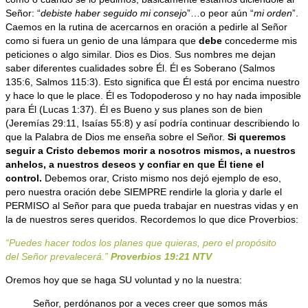
Señor: “
debiste haber seguido mi consejo
”…o peor aún “
mi orden
”.
Caemos en la rutina de acercarnos en oración a pedirle al Señor
como si fuera un genio de una lámpara que
debe
concederme mis
peticiones o algo similar. Dios es Dios. Sus nombres me dejan
saber diferentes cualidades sobre Él. Él es Soberano (Salmos
135:6, Salmos 115:3). Esto significa que Él está por encima nuestro
y hace lo que le place. Él es Todopoderoso y no hay nada imposible
para Él (Lucas 1:37). Él es Bueno y sus planes son de bien
(Jeremías 29:11, Isaías 55:8) y así podría continuar describiendo lo
que la Palabra de Dios me enseña sobre el Señor.
Si queremos
seguir a Cristo debemos morir a nosotros mismos, a nuestros
anhelos, a nuestros deseos y confiar en que Él tiene el
control.
Debemos orar, Cristo mismo nos dejó ejemplo de eso,
pero nuestra oración debe SIEMPRE rendirle la gloria y darle el
PERMISO al Señor para que pueda trabajar en nuestras vidas y en
la de nuestros seres queridos. Recordemos lo que dice Proverbios:
“Puedes hacer todos los planes que quieras, pero el propósito
del Señor prevalecerá.”
Proverbios 19:21
NTV
Oremos hoy que se haga SU voluntad y no la nuestra:
Señor, perdónanos por a veces creer que somos más