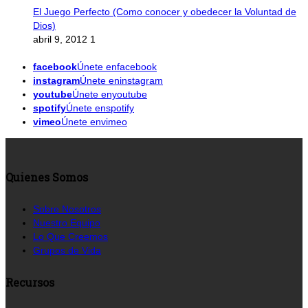
El Juego Perfecto (Como conocer y obedecer la Voluntad de
Dios)
abril 9, 2012
1
facebook
Únete enfacebook
instagram
Únete eninstagram
youtube
Únete enyoutube
spotify
Únete enspotify
vimeo
Únete envimeo
Quienes Somos
Sobre Nosotros
Nuestro Equipo
Lo Que Creemos
Grupos de Vida
Recursos