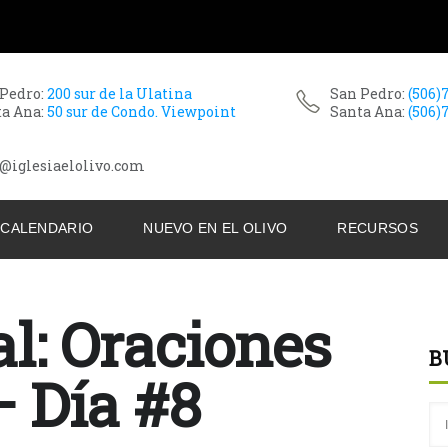
 Pedro:
200 sur de la Ulatina
San Pedro:
(506)
ta Ana:
50 sur de Condo. Viewpoint
Santa Ana:
(506)
@iglesiaelolivo.com
CALENDARIO
NUEVO EN EL OLIVO
RECURSOS
l: Oraciones
B
– Día #8