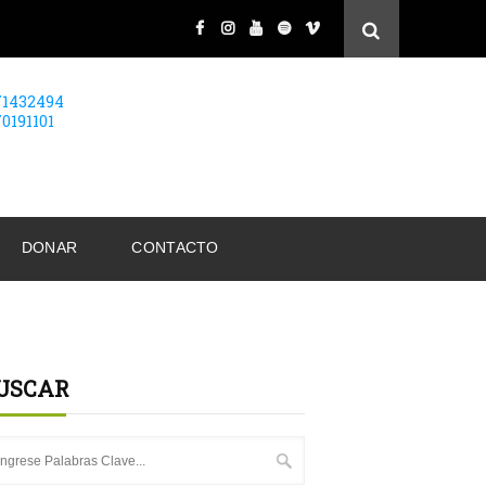
71432494
70191101
DONAR
CONTACTO
USCAR