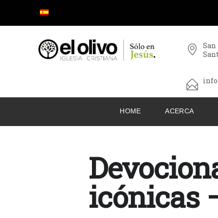
San
San
info
HOME
ACERCA
Devociona
icónicas 