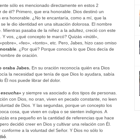
mente sólo es mencionado directamente en estos 2
 de él? Primero, que era honorable. Dios destinó un
es era honorable. ¿No te encantaría, como a mí, que la
 se le dio identidad en una situación dolorosa. El nombre
. Mientras pasaba de la niñez a la adultez, creció con este
. Y vos, ¿qué concepto te marcó? Quizás «inútil»,
pobre», «feo», «tonto», etc. Pero, Jabes, hizo caso omiso
onorable
. ¿Por qué? Porque conocía lo que Dios decía de
 hombre de oración.
o oraba Jabes.
En su oración reconocía quién era Dios
ocía la necesidad que tenía de que Dios lo ayudara, sabía
 Él nos puede librar del dolor.
 escucha»
y siempre va asociado a dos tipos de personas.
ión con Dios, no oran, viven en pecado constante, no leen
 Voluntad de Dios. Y las segundas, porque un concepto los
oca cosa, que viven en culpa o se sienten indignos. A
quizás era pequeño en la cantidad de referencias que hace
pero decidió creer en Dios y cultivar una relación con Él.
 conforme a la voluntad del Señor. Y Dios no sólo lo
dió
.