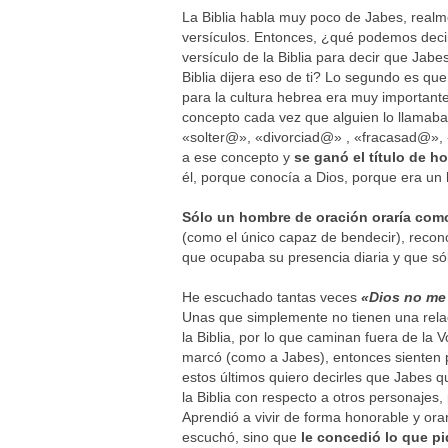
La Biblia habla muy poco de Jabes, real
versículos. Entonces, ¿qué podemos decir
versículo de la Biblia para decir que Jab
Biblia dijera eso de ti? Lo segundo es que
para la cultura hebrea era muy importante
concepto cada vez que alguien lo llamaba
«solter@», «divorciad@» , «fracasad@», «
a ese concepto y
se ganó el título de h
él, porque conocía a Dios, porque era un
Sólo un hombre de oración oraría com
(como el único capaz de bendecir), recon
que ocupaba su presencia diaria y que sólo
He escuchado tantas veces
«Dios no me
Unas que simplemente no tienen una relac
la Biblia, por lo que caminan fuera de la
marcó (como a Jabes), entonces sienten p
estos últimos quiero decirles que Jabes 
la Biblia con respecto a otros personajes, 
Aprendió a vivir de forma honorable y orar
escuchó, sino que
le concedió lo que pi