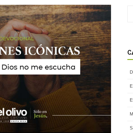
C
D
E
E
M
S