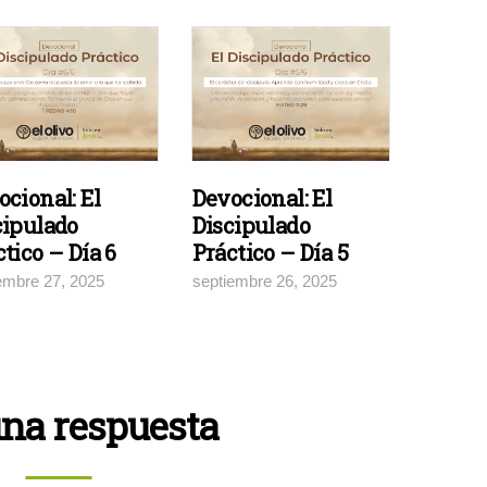
ocional: El
Devocional: El
cipulado
Discipulado
tico – Día 6
Práctico – Día 5
embre 27, 2025
septiembre 26, 2025
una respuesta