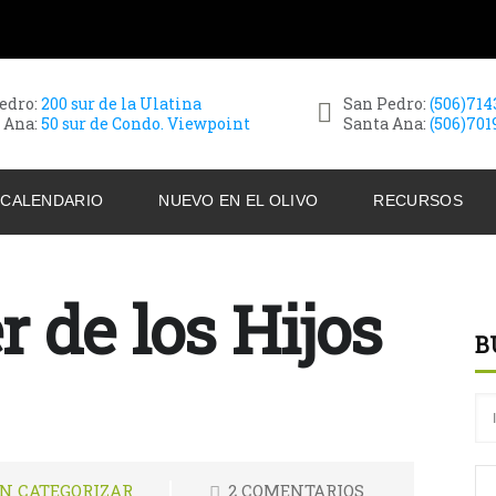
edro:
200 sur de la Ulatina
San Pedro:
(506)71
 Ana:
50 sur de Condo. Viewpoint
Santa Ana:
(506)701
CALENDARIO
NUEVO EN EL OLIVO
RECURSOS
r de los Hijos
B
IN CATEGORIZAR
2 COMENTARIOS