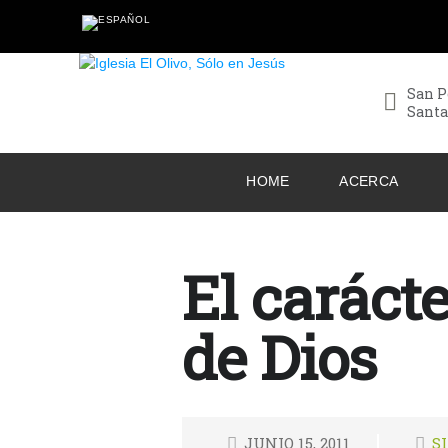
San P
Santa
HOME
ACERCA
El carácte
de Dios
JUNIO 15, 2011
S