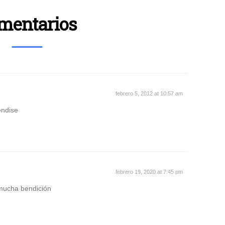
mentarios
febrero 5, 2012 at 10:57 am
ndise
febrero 19, 2020 at 7:45 pm
mucha bendición