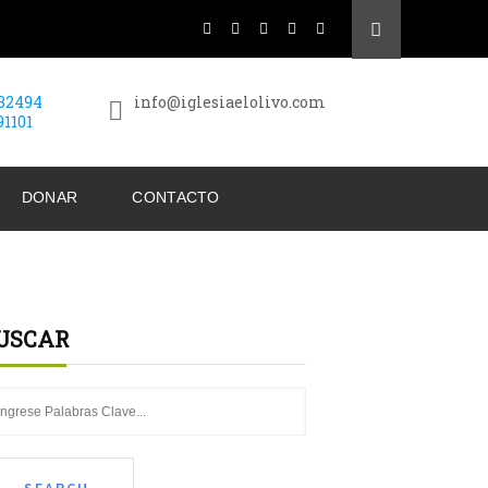
432494
info@iglesiaelolivo.com
91101
DONAR
CONTACTO
USCAR