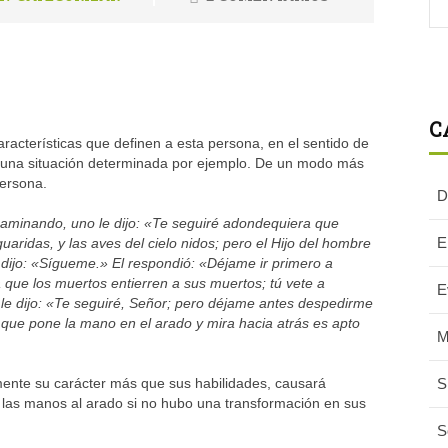
C
aracterísticas que definen a esta persona, en el sentido de
lguna situación determinada por ejemplo. De un modo más
persona.
D
 caminando, uno le dijo: «Te seguiré adondequiera que
E
uaridas, y las aves del cielo nidos; pero el Hijo del hombre
o dijo: «Sígueme.» El respondió: «Déjame ir primero a
 que los muertos entierren a sus muertos; tú vete a
E
 le dijo: «Te seguiré, Señor; pero déjame antes despedirme
 que pone la mano en el arado y mira hacia atrás es apto
M
lmente su carácter más que sus habilidades, causará
S
 las manos al arado si no hubo una transformación en sus
S