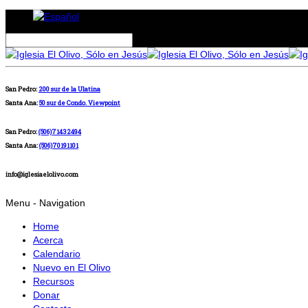
San Pedro:
200 sur de la Ulatina
Santa Ana:
50 sur de Condo. Viewpoint
San Pedro:
(506)71432494
Santa Ana:
(506)70191101
info@iglesiaelolivo.com
Menu -
Navigation
Home
Acerca
Calendario
Nuevo en El Olivo
Recursos
Donar