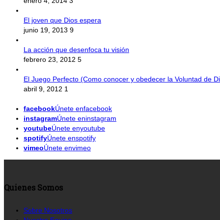
enero 4, 2014
3
El joven que Dios espera
junio 19, 2013
9
La acción que desenfoca tu visión
febrero 23, 2012
5
El Juego Perfecto (Como conocer y obedecer la Voluntad de Di
abril 9, 2012
1
facebook
Únete enfacebook
instagram
Únete eninstagram
youtube
Únete enyoutube
spotify
Únete enspotify
vimeo
Únete envimeo
Quienes Somos
Sobre Nosotros