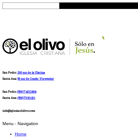
San Pedro:
200 sur de la Ulatina
Santa Ana:
50 sur de Condo. Viewpoint
San Pedro:
(506)71432494
Santa Ana:
(506)70191101
info@iglesiaelolivo.com
Menu -
Navigation
Home