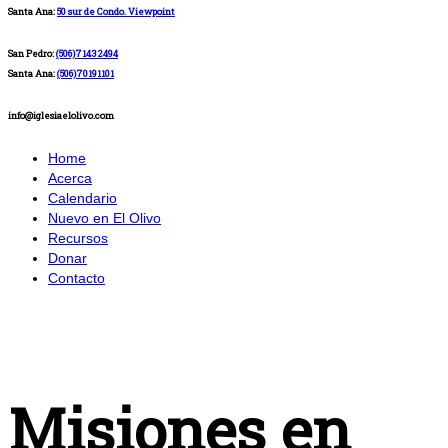
Santa Ana:
50 sur de Condo. Viewpoint
San Pedro:
(506)71432494
Santa Ana:
(506)70191101
info@iglesiaelolivo.com
Home
Acerca
Calendario
Nuevo en El Olivo
Recursos
Donar
Contacto
Misiones en