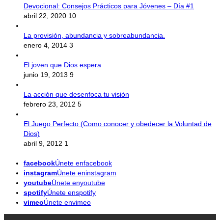
Devocional: Consejos Prácticos para Jóvenes – Día #1
abril 22, 2020
10
La provisión, abundancia y sobreabundancia.
enero 4, 2014
3
El joven que Dios espera
junio 19, 2013
9
La acción que desenfoca tu visión
febrero 23, 2012
5
El Juego Perfecto (Como conocer y obedecer la Voluntad de
Dios)
abril 9, 2012
1
facebook
Únete enfacebook
instagram
Únete eninstagram
youtube
Únete enyoutube
spotify
Únete enspotify
vimeo
Únete envimeo