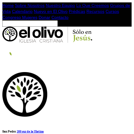
Home
Sobre Nosotros
Nuestro Equipo
Lo Que Creemos
Grupos de
Vida
Calendario
Nuevo en El Olivo
Prédicas
Recursos
Cursos
Congreso Mujeres
Donar
Contacto
San Pedro:
200 sur de la Ulatina