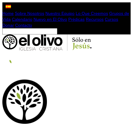
Home
Sobre Nosotros
Nuestro Equipo
Lo Que Creemos
Grupos de
Vida
Calendario
Nuevo en El Olivo
Prédicas
Recursos
Cursos
Donar
Contacto