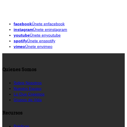
facebook
Únete enfacebook
instagram
Únete eninstagram
youtube
Únete enyoutube
spotify
Únete enspotify
vimeo
Únete envimeo
Quienes Somos
Sobre Nosotros
Nuestro Equipo
Lo Que Creemos
Grupos de Vida
Recursos
Prédicas