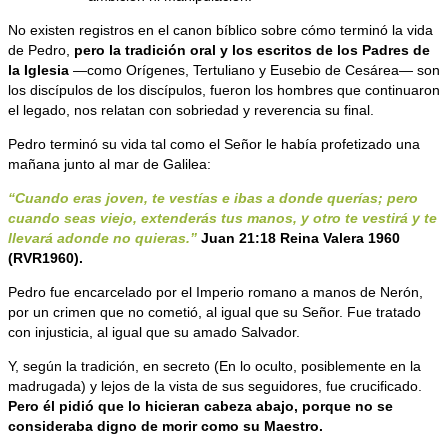
No existen registros en el canon bíblico sobre cómo terminó la vida
de Pedro,
pero la tradición oral y los escritos de los Padres de
la Iglesia
—como Orígenes, Tertuliano y Eusebio de Cesárea— son
los discípulos de los discípulos, fueron los hombres que continuaron
el legado, nos relatan con sobriedad y reverencia su final.
Pedro terminó su vida tal como el Señor le había profetizado una
mañana junto al mar de Galilea:
“Cuando eras joven, te vestías e ibas a donde querías; pero
cuando seas viejo, extenderás tus manos, y otro te vestirá y te
llevará adonde no quieras.”
Juan 21:18 Reina Valera 1960
(RVR1960).
Pedro fue encarcelado por el Imperio romano a manos de Nerón,
por un crimen que no cometió, al igual que su Señor. Fue tratado
con injusticia, al igual que su amado Salvador.
Y, según la tradición, en secreto (En lo oculto, posiblemente en la
madrugada) y lejos de la vista de sus seguidores, fue crucificado.
Pero él pidió que lo hicieran cabeza abajo, porque no se
consideraba digno de morir como su Maestro.