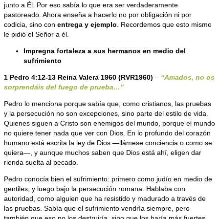
junto a Él. Por eso sabía lo que era ser verdaderamente
pastoreado. Ahora enseña a hacerlo no por obligación ni por
codicia, sino con
entrega y ejemplo
. Recordemos que esto mismo
le pidió el Señor a él.
Impregna fortaleza a sus hermanos en medio del
sufrimiento
1 Pedro 4:12-13 Reina Valera 1960 (
RVR1960)
–
“Amados, no os
sorprendáis del fuego de prueba…”
Pedro lo menciona porque sabía que, como cristianos, las pruebas
y la persecución no son excepciones, sino parte del estilo de vida.
Quienes siguen a Cristo son enemigos del mundo, porque el mundo
no quiere tener nada que ver con Dios. En lo profundo del corazón
humano está escrita la ley de Dios —llámese conciencia o como se
quiera—, y aunque muchos saben que Dios está ahí, eligen dar
rienda suelta al pecado.
Pedro conocía bien el sufrimiento: primero como judío en medio de
gentiles, y luego bajo la persecución romana. Hablaba con
autoridad, como alguien que ha resistido y madurado a través de
las pruebas. Sabía que el sufrimiento vendría siempre, pero
también que eso no los destruiría, sino que los haría más fuertes.