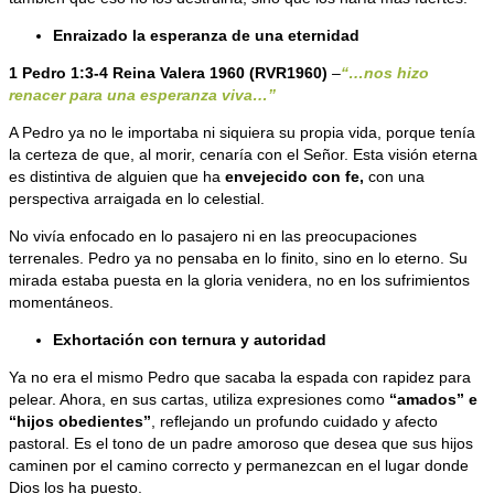
Enraizado la esperanza de una eternidad
1 Pedro 1:3-4 Reina Valera 1960 (
RVR1960)
–
“…nos hizo
renacer para una esperanza viva…”
A Pedro ya no le importaba ni siquiera su propia vida, porque tenía
la certeza de que, al morir, cenaría con el Señor. Esta visión eterna
es distintiva de alguien que ha
envejecido con fe
,
con una
perspectiva arraigada en lo celestial.
No vivía enfocado en lo pasajero ni en las preocupaciones
terrenales. Pedro ya no pensaba en lo finito, sino en lo eterno. Su
mirada estaba puesta en la gloria venidera, no en los sufrimientos
momentáneos.
Exhortación con ternura y autoridad
Ya no era el mismo Pedro que sacaba la espada con rapidez para
pelear. Ahora, en sus cartas, utiliza expresiones como
“
amados” e
“hijos obedientes
”
, reflejando un profundo cuidado y afecto
pastoral. Es el tono de un padre amoroso que desea que sus hijos
caminen por el camino correcto y permanezcan en el lugar donde
Dios los ha puesto.