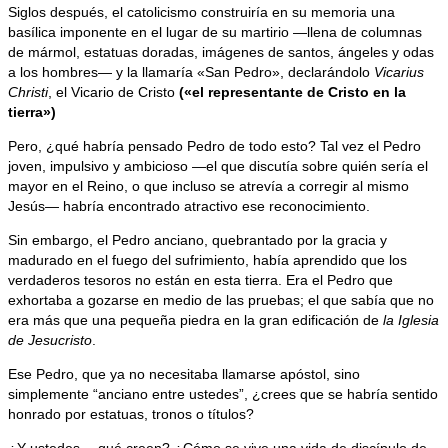
Siglos después, el catolicismo construiría en su memoria una
basílica imponente en el lugar de su martirio —llena de columnas
de mármol, estatuas doradas, imágenes de santos, ángeles y odas
a los hombres— y la llamaría «San Pedro», declarándolo
Vicarius
Christi
, el Vicario de Cristo
(
«el representante de Cristo en la
tierra»)
Pero, ¿qué habría pensado Pedro de todo esto? Tal vez el Pedro
joven, impulsivo y ambicioso —el que discutía sobre quién sería el
mayor en el Reino, o que incluso se atrevía a corregir al mismo
Jesús— habría encontrado atractivo ese reconocimiento.
Sin embargo, el Pedro anciano, quebrantado por la gracia y
madurado en el fuego del sufrimiento, había aprendido que los
verdaderos tesoros no están en esta tierra. Era el Pedro que
exhortaba a gozarse en medio de las pruebas; el que sabía que no
era más que una pequeña piedra en la gran edificación de
la Iglesia
de Jesucristo
.
Ese Pedro, que ya no necesitaba llamarse apóstol, sino
simplemente “anciano entre ustedes”, ¿crees que se habría sentido
honrado por estatuas, tronos o títulos?