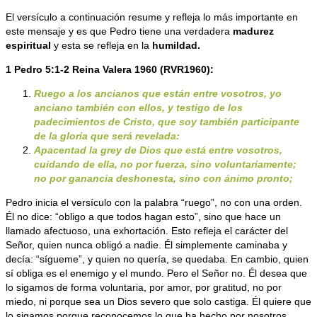
El versículo a continuación resume y refleja lo más importante en
este mensaje y es que Pedro tiene una verdadera
madurez
espiritual
y esta se refleja en la
humildad.
1 Pedro 5:1-2 Reina Valera 1960 (RVR1960):
Ruego a los ancianos que están entre vosotros, yo
anciano también con ellos, y testigo de los
padecimientos de Cristo, que soy también participante
de la gloria que será revelada:
Apacentad la grey de Dios que está entre vosotros,
cuidando de ella, no por fuerza, sino voluntariamente;
no por ganancia deshonesta, sino con ánimo pronto;
Pedro inicia el versículo con la palabra “ruego”, no con una orden.
Él no dice: “obligo a que todos hagan esto”, sino que hace un
llamado afectuoso, una exhortación. Esto refleja el carácter del
Señor, quien nunca obligó a nadie. Él simplemente caminaba y
decía: “sígueme”, y quien no quería, se quedaba. En cambio, quien
sí obliga es el enemigo y el mundo. Pero el Señor no. Él desea que
lo sigamos de forma voluntaria, por amor, por gratitud, no por
miedo, ni porque sea un Dios severo que solo castiga. Él quiere que
lo sigamos porque reconocemos lo que ha hecho por nosotros.