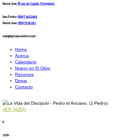
Santa Ana:
50 sur de Condo. Viewpoint
San Pedro:
(506)71432494
Santa Ana:
(506)70191101
info@iglesiaelolivo.com
Home
Acerca
Calendario
Nuevo en El Olivo
Recursos
Donar
Contacto
VER VIDEO
0
1336