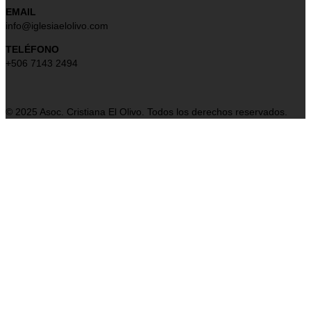
EMAIL
info@iglesiaelolivo.com
TELÉFONO
+506 7143 2494
© 2025 Asoc. Cristiana El Olivo. Todos los derechos reservados.