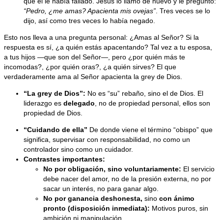
que él le había fallado. Jesús lo llamó de nuevo y le preguntó:
“Pedro, ¿me amas? Apacienta mis ovejas”
. Tres veces se lo
dijo, así como tres veces lo había negado.
Esto nos lleva a una pregunta personal: ¿Amas al Señor? Si la
respuesta es sí, ¿a quién estás apacentando? Tal vez a tu esposa,
a tus hijos —que son del Señor—, pero ¿por quién más te
incomodas?, ¿por quién oras?, ¿a quién sirves? El que
verdaderamente ama al Señor apacienta la grey de Dios.
“La grey de Dios”:
No es “su” rebaño, sino el de Dios. El
liderazgo es
delegado
, no de propiedad personal, ellos son
propiedad de Dios.
“Cuidando de ella
”
De donde viene el término “obispo” que
significa, supervisar con responsabilidad, no como un
controlador sino como un cuidador.
Contrastes importantes:
No por obligación, sino voluntariamente:
El servicio
debe nacer del amor, no de la presión externa, no por
sacar un interés, no para ganar algo.
No por ganancia deshonesta
,
sino
con ánimo
pronto (disposición inmediata):
Motivos puros, sin
ambición ni manipulación.