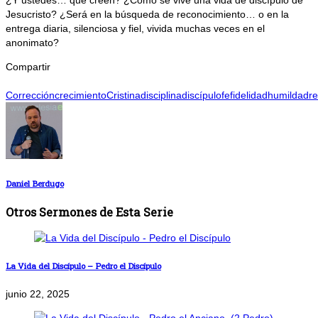
¿Y ustedes… qué creen? ¿Cómo se vive una vida de discípulo de
Jesucristo? ¿Será en la búsqueda de reconocimiento… o en la
entrega diaria, silenciosa y fiel, vivida muchas veces en el
anonimato?
Compartir
Corrección
crecimiento
Cristina
disciplina
discípulo
fe
fidelidad
humildad
re
Daniel Berdugo
Otros Sermones de Esta Serie
La Vida del Discípulo – Pedro el Discípulo
junio 22, 2025