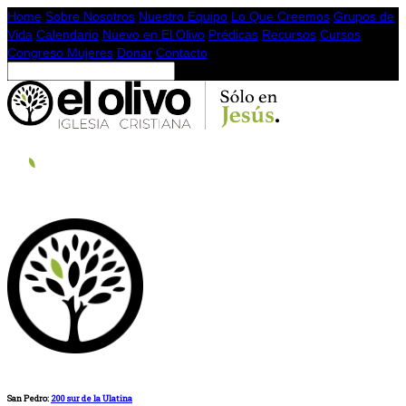
Home
Sobre Nosotros
Nuestro Equipo
Lo Que Creemos
Grupos de
Vida
Calendario
Nuevo en El Olivo
Prédicas
Recursos
Cursos
Congreso Mujeres
Donar
Contacto
San Pedro:
200 sur de la Ulatina