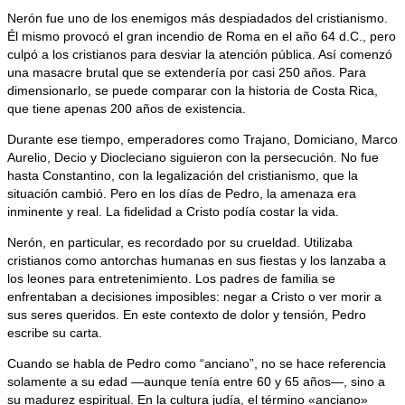
Nerón fue uno de los enemigos más despiadados del cristianismo.
Él mismo provocó el gran incendio de Roma en el año 64 d.C., pero
culpó a los cristianos para desviar la atención pública. Así comenzó
una masacre brutal que se extendería por casi 250 años. Para
dimensionarlo, se puede comparar con la historia de Costa Rica,
que tiene apenas 200 años de existencia.
Durante ese tiempo, emperadores como Trajano, Domiciano, Marco
Aurelio, Decio y Diocleciano siguieron con la persecución. No fue
hasta Constantino, con la legalización del cristianismo, que la
situación cambió. Pero en los días de Pedro, la amenaza era
inminente y real. La fidelidad a Cristo podía costar la vida.
Nerón, en particular, es recordado por su crueldad. Utilizaba
cristianos como antorchas humanas en sus fiestas y los lanzaba a
los leones para entretenimiento. Los padres de familia se
enfrentaban a decisiones imposibles: negar a Cristo o ver morir a
sus seres queridos. En este contexto de dolor y tensión, Pedro
escribe su carta.
Cuando se habla de Pedro como “anciano”, no se hace referencia
solamente a su edad —aunque tenía entre 60 y 65 años—, sino a
su madurez espiritual. En la cultura judía, el término «anciano»