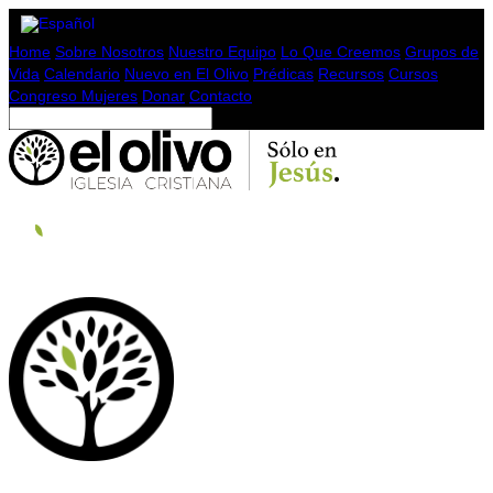
Home
Sobre Nosotros
Nuestro Equipo
Lo Que Creemos
Grupos de
Vida
Calendario
Nuevo en El Olivo
Prédicas
Recursos
Cursos
Congreso Mujeres
Donar
Contacto