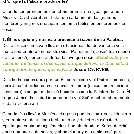
¿Por qué la Palabra produce fe?
Cuando comprendemos que el Señor nos ama igual que amó a
Moisés, David, Abraham, Ester o a cada uno de los grandes
hombres y mujeres que aparecen en la Biblia, entenderemos dos
cosas:
1. Él nos quiere y nos va a procesar a través de su Palabra.
Dicho proceso nos va a llevar a situaciones donde vamos a ver su
mano sobrenatural en nuestra vida. Por ejemplo, Josué tuvo miedo
de ir a Jericó, por eso el Señor le tuvo que decir
«
Esfuérzate y sé
valiente, no temas ni desmayes porque Jehová tu Dios estará
contigo donde quiera que vayas.»
Josué 1:9, RVR60
.
Dios le da esa palabra porque Él tenía miedo y el Padre lo conocía,
pero Josué decidió no hacerle caso al temor (el cual es un pésimo
consejero) sino que él decidió hacerle caso a la Palabra de Dios. Él
llegó a Jericó, la ciudad impenetrable y el Señor sobrenaturalmente
le da la victoria ahí.
Cuando Dios llevó a Moisés a dirigir su pueblo a salir por el desierto
y enfrentarse, de un lado tenía un mar y del otro el ejército de
Egipto que venía persiguiéndolos. Fue ahí donde el Señor decidió
darle una puerta de salida, y abrió el mar y el pueblo pasó para