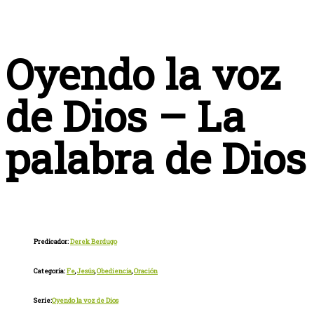
Oyendo la voz
de Dios – La
palabra de Dios
Predicador:
Derek Berdugo
Categoría:
Fe
,
Jesús
,
Obediencia
,
Oración
Serie:
Oyendo la voz de Dios