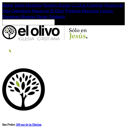
Home
Sobre Nosotros
Nuestro Equipo
Lo Que Creemos
Grupos de
Vida
Calendario
Nuevo en El Olivo
Prédicas
Recursos
Cursos
Congreso Mujeres
Donar
Contacto
San Pedro:
200 sur de la Ulatina