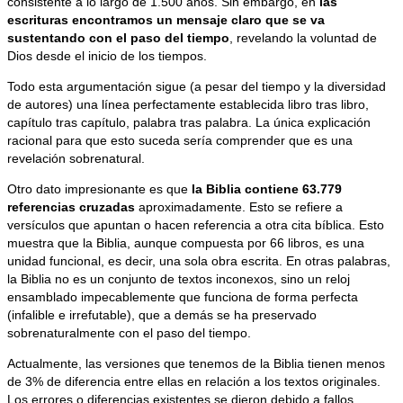
consistente a lo largo de 1.500 años. Sin embargo, en
las
escrituras encontramos un mensaje claro que se va
sustentando con el paso del tiempo
, revelando la voluntad de
Dios desde el inicio de los tiempos.
Todo esta argumentación sigue (a pesar del tiempo y la diversidad
de autores) una línea perfectamente establecida libro tras libro,
capítulo tras capítulo, palabra tras palabra. La única explicación
racional para que esto suceda sería comprender que es una
revelación sobrenatural.
Otro dato impresionante es que
la Biblia contiene 63.779
referencias cruzadas
aproximadamente. Esto se refiere a
versículos que apuntan o hacen referencia a otra cita bíblica. Esto
muestra que la Biblia, aunque compuesta por 66 libros, es una
unidad funcional, es decir, una sola obra escrita. En otras palabras,
la Biblia no es un conjunto de textos inconexos, sino un reloj
ensamblado impecablemente que funciona de forma perfecta
(infalible e irrefutable), que a demás se ha preservado
sobrenaturalmente con el paso del tiempo.
Actualmente, las versiones que tenemos de la Biblia tienen menos
de 3% de diferencia entre ellas en relación a los textos originales.
Los errores o diferencias existentes se dieron debido a fallos