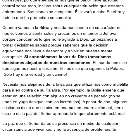
con estrés, porque entenderíamos que el Señor tiene absoluto
control sobre todo, incluso sobre cualquier situación que estemos
enfrentando. Sus planes se cumplirán, Él llevará a cabo Su obra y
todo lo que ha prometido se cumplirá.
Cuando vamos a la Biblia y nos damos cuenta de su carácter no
nos volvemos a sentir solos y crecemos en el temor a Jehová
porque conocemos lo que no le agrada a Dios. Empezamos a
tomar decisiones sabias porque sabemos que la decisión
equivocada nos lleva a deshonra y a vivir en nuestra mente
corruptible.
Si conociéramos la voz de Dios tomaríamos
decisiones alejados de nuestras emociones
. El mundo nos dice
que sigamos nuestro corazón, Él nos dice que sigamos la Palabra.
¡Solo hay una verdad y un camino!
Necesitamos alejarnos de la falsa paz que utilizamos como muletilla
para ir en contra de su Palabra. Por ejemplo, la Biblia enseña que
estar en una relación con alguien no creyente es pecado (no se
unan en yugo desigual con los incrédulos). A pesar de eso, algunos
cristianos dicen que se sienten una paz en una relación así, pero
esa no es la paz del Señor aprobando lo que claramente está mal.
La paz que el Señor da es su presencia en medio de cualquier
circunstancia que vivamos, y no la ausencia de problemas. Si