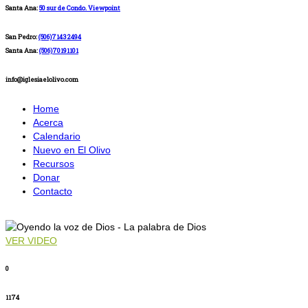
Santa Ana:
50 sur de Condo. Viewpoint
San Pedro:
(506)71432494
Santa Ana:
(506)70191101
info@iglesiaelolivo.com
Home
Acerca
Calendario
Nuevo en El Olivo
Recursos
Donar
Contacto
VER VIDEO
0
1174