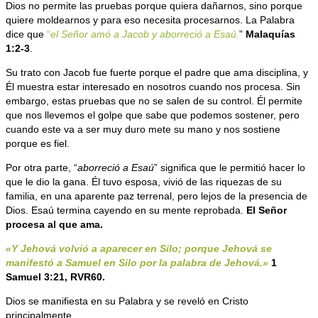
Dios no permite las pruebas porque quiera dañarnos, sino porque
quiere moldearnos y para eso necesita procesarnos. La Palabra
dice que
“
el Señor amó a Jacob y aborreció a Esaú.
”
Malaquías
1:2-3
.
Su trato con Jacob fue fuerte porque el padre que ama disciplina, y
Él muestra estar interesado en nosotros cuando nos procesa. Sin
embargo, estas pruebas que no se salen de su control. Él permite
que nos llevemos el golpe que sabe que podemos sostener, pero
cuando este va a ser muy duro mete su mano y nos sostiene
porque es fiel.
Por otra parte, “
aborreció a Esaú
” significa que le permitió hacer lo
que le dio la gana. Él tuvo esposa, vivió de las riquezas de su
familia, en una aparente paz terrenal, pero lejos de la presencia de
Dios. Esaú termina cayendo en su mente reprobada.
El Señor
procesa al que ama.
«Y Jehová volvió a aparecer en Silo; porque Jehová se
manifestó a Samuel en Silo por la palabra de Jehová.»
1
Samuel 3:21, RVR60.
Dios se manifiesta en su Palabra y se reveló en Cristo
principalmente.