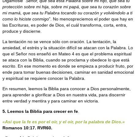
Digámosle “
Señor, que sea esta Palabra sobre mi hijo, que sea tu
protección sobre mi hija, sobre mi papá, que sea tu corazón sobre
mi mamá, que sea tu Palabra tocando su corazón y volviéndolo a ti
como lo hiciste conmigo
”. No menospreciemos el poder que hay en
las Escrituras, es poder de Dios, el cuál transforma, corta, entra,
produce y discierne.
La tentación no se vence sólo con oración. La tentación, la
ansiedad, el estrés y la situación difícil se atacan con la Palabra. Lo
que el Señor nos enseñó en Mateo 4 es que el problema espiritual
se ataca con la Biblia, cuando se proclama y obedece lo que está
escrito.
En ese momento es donde se empieza a producir fruto, por
ende para tomar buenas decisiones, caminar en sanidad emocional
y espiritual se requiere conocer la Palabra.
En resumen, leemos la Biblia para conocer a Dios personalmente,
para aprender a glorificar a Dios en nuestra vida, para discernir
entre verdad y mentira y para caminar en victoria.
5. Leemos la Biblia para crecer en fe
.
«Así que la fe es por el oír, y el oír, por la palabra de Dios.»
Romanos 10:17. RVR60.