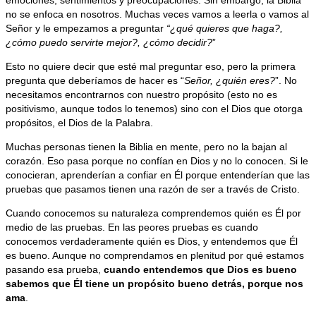
emociones, sentimientos y preocupaciones. Sin embargo, la Biblia
no se enfoca en nosotros. Muchas veces vamos a leerla o vamos al
Señor y le empezamos a preguntar
“¿qué quieres que haga?,
¿cómo puedo servirte mejor?, ¿cómo decidir?
”
Esto no quiere decir que esté mal preguntar eso, pero la primera
pregunta que deberíamos de hacer es “
Señor, ¿quién eres?
”. No
necesitamos encontrarnos con nuestro propósito (esto no es
positivismo, aunque todos lo tenemos) sino con el Dios que otorga
propósitos, el Dios de la Palabra.
Muchas personas tienen la Biblia en mente, pero no la bajan al
corazón. Eso pasa porque no confían en Dios y no lo conocen. Si le
conocieran, aprenderían a confiar en Él porque entenderían que las
pruebas que pasamos tienen una razón de ser a través de Cristo.
Cuando conocemos su naturaleza comprendemos quién es Él por
medio de las pruebas. En las peores pruebas es cuando
conocemos verdaderamente quién es Dios, y entendemos que Él
es bueno. Aunque no comprendamos en plenitud por qué estamos
pasando esa prueba,
cuando entendemos que Dios es bueno
sabemos que Él tiene un propósito bueno detrás, porque nos
ama
.