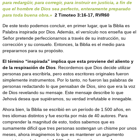
para redargüir, para corregir, para instruir en justicia, a fin de
que el hombre de Dios sea perfecto, enteramente preparado
para toda buena obra.»
2 Timoteo 3:16-17, RVR60
De este texto podemos concluir, en primer lugar, que la Biblia es
Palabra inspirada por Dios. Además, el versículo nos enseña que el
Señor
pretende perfeccionarnos a través de su instrucción, su
corrección y su consuelo. Entonces, la Biblia es el medio para
prepararnos para su propósito.
El término “inspirada” implica que esta proviene del aliento y
de la respiración de Dios
. Recordemos que Dios decide utilizar
personas para escribirla, pero estos escritores originales fueron
simplemente instrumentos. Por lo tanto, no fueron las palabras de
personas redactando lo que pensaban de Dios, sino que era la voz
de Dios revelando su mensaje. Este mensaje describe lo que
Jehová desea que supiéramos, su verdad irrefutable e innegable.
Ahora bien, la Biblia se escribió en un período de 1.500 años, en
tres idiomas distintos y fue escrita por más de 40 autores. Para
comprender la magnitud de esto, todos sabemos que es
sumamente difícil que tres personas sostengan un chisme por unos
meses, ahora imaginemos lo que es mantener un argumento