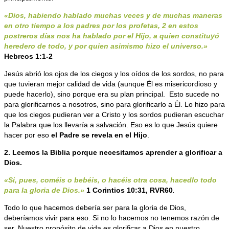
«Dios, habiendo hablado muchas veces y de muchas maneras
en otro tiempo a los padres por los profetas, 2 en estos
postreros días nos ha hablado por el Hijo, a quien constituyó
heredero de todo, y por quien asimismo hizo el universo.»
Hebreos 1:1-2
Jesús abrió los ojos de los ciegos y los oídos de los sordos, no para
que tuvieran mejor calidad de vida (aunque Él es misericordioso y
puede hacerlo), sino porque era su plan principal. Esto sucede no
para glorificarnos a nosotros, sino para glorificarlo a Él. Lo hizo para
que los ciegos pudieran ver a Cristo y los sordos pudieran escuchar
la Palabra que los llevaría a salvación. Eso es lo que Jesús quiere
hacer por eso
el Padre se revela en el Hijo
.
2. Leemos la Biblia porque necesitamos aprender a glorificar a
Dios.
«Si, pues, coméis o bebéis, o hacéis otra cosa, hacedlo todo
para la gloria de Dios.»
1 Corintios 10:31, RVR60
.
Todo lo que hacemos debería ser para la gloria de Dios,
deberíamos vivir para eso. Si no lo hacemos no tenemos razón de
ser. Nuestro propósito de vida es glorificar a Dios en nuestro