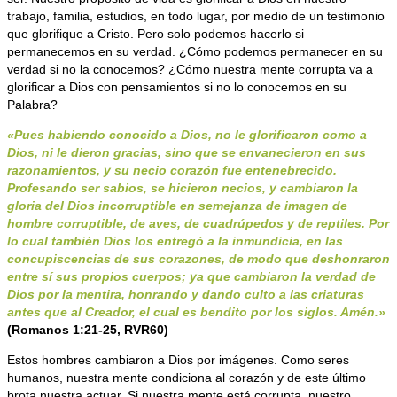
trabajo, familia, estudios, en todo lugar, por medio de un testimonio
que glorifique a Cristo. Pero solo podemos hacerlo si
permanecemos en su verdad. ¿Cómo podemos permanecer en su
verdad si no la conocemos? ¿Cómo nuestra mente corrupta va a
glorificar a Dios con pensamientos si no lo conocemos en su
Palabra?
«Pues habiendo conocido a Dios, no le glorificaron como a
Dios, ni le dieron gracias, sino que se envanecieron en sus
razonamientos, y su necio corazón fue entenebrecido.
Profesando ser sabios, se hicieron necios, y cambiaron la
gloria del Dios incorruptible en semejanza de imagen de
hombre corruptible, de aves, de cuadrúpedos y de reptiles. Por
lo cual también Dios los entregó a la inmundicia, en las
concupiscencias de sus corazones, de modo que deshonraron
entre sí sus propios cuerpos; ya que cambiaron la verdad de
Dios por la mentira, honrando y dando culto a las criaturas
antes que al Creador, el cual es bendito por los siglos. Amén.»
(Romanos 1:21-25, RVR60)
Estos hombres cambiaron a Dios por imágenes. Como seres
humanos, nuestra mente condiciona al corazón y de este último
brota nuestra actuar. Si nuestra mente está corrupta, nuestro