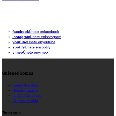
facebook
Únete enfacebook
instagram
Únete eninstagram
youtube
Únete enyoutube
spotify
Únete enspotify
vimeo
Únete envimeo
Quienes Somos
Sobre Nosotros
Nuestro Equipo
Lo Que Creemos
Grupos de Vida
Recursos