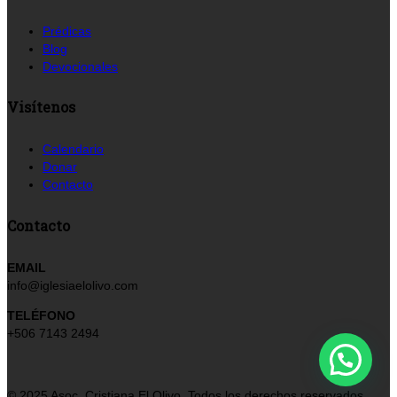
Prédicas
Blog
Devocionales
Visítenos
Calendario
Donar
Contacto
Contacto
EMAIL
info@iglesiaelolivo.com
TELÉFONO
+506 7143 2494
© 2025 Asoc. Cristiana El Olivo. Todos los derechos reservados.