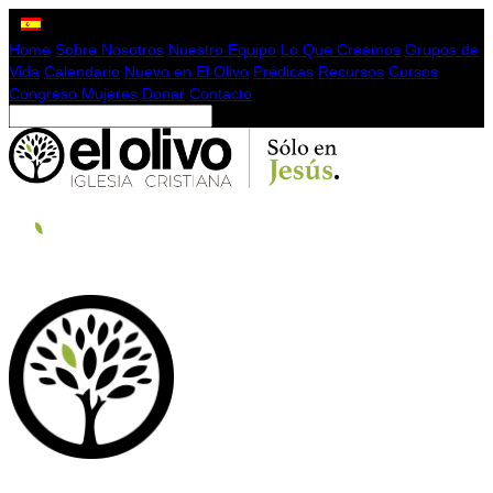
Home
Sobre Nosotros
Nuestro Equipo
Lo Que Creemos
Grupos de
Vida
Calendario
Nuevo en El Olivo
Prédicas
Recursos
Cursos
Congreso Mujeres
Donar
Contacto