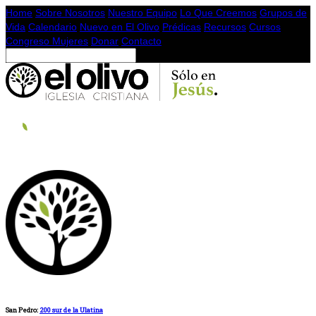
Home
Sobre Nosotros
Nuestro Equipo
Lo Que Creemos
Grupos de
Vida
Calendario
Nuevo en El Olivo
Prédicas
Recursos
Cursos
Congreso Mujeres
Donar
Contacto
San Pedro:
200 sur de la Ulatina