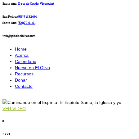
Santa Ana:
50 sur de Condo. Viewpoint
San Pedro:
(506)71432494
Santa Ana:
(506)70191101
info@iglesiaelolivo.com
Home
Acerca
Calendario
Nuevo en El Olivo
Recursos
Donar
Contacto
VER VIDEO
0
3771