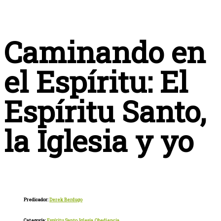
Caminando en
el Espíritu: El
Espíritu Santo,
la Iglesia y yo
Predicador:
Derek Berdugo
Categoría:
Espíritu Santo
,
Iglesia
,
Obediencia