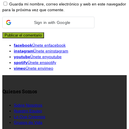
Guarda mi nombre, correo electrónico y web en este navegador
para la próxima vez que comente.
Sign in with Google
facebook
Únete enfacebook
instagram
Únete eninstagram
youtube
Únete enyoutube
spotify
Únete enspotify
vimeo
Únete envimeo
Quienes Somos
Sobre Nosotros
Nuestro Equipo
Lo Que Creemos
Grupos de Vida