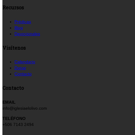
Recursos
Prédicas
Blog
Devocionales
Visítenos
Calendario
Donar
Contacto
Contacto
EMAIL
info@iglesiaelolivo.com
TELÉFONO
+506 7143 2494