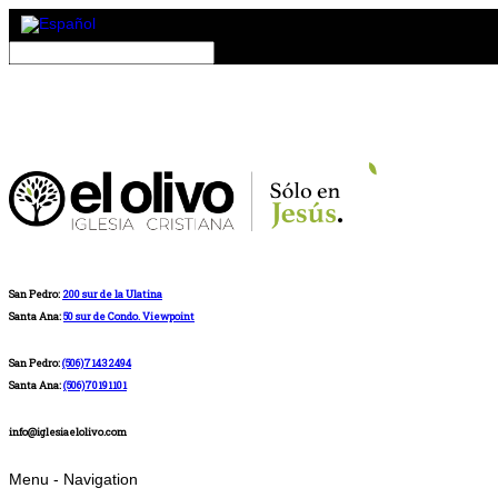
San Pedro:
200 sur de la Ulatina
Santa Ana:
50 sur de Condo. Viewpoint
San Pedro:
(506)71432494
Santa Ana:
(506)70191101
info@iglesiaelolivo.com
Menu -
Navigation