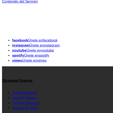
Contenido del Sermón
facebook
Únete enfacebook
instagram
Únete eninstagram
youtube
Únete enyoutube
spotify
Únete enspotify
vimeo
Únete envimeo
Quienes Somos
Sobre Nosotros
Nuestro Equipo
Lo Que Creemos
Grupos de Vida