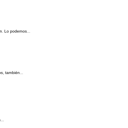
en. Lo podemos...
os, también...
...