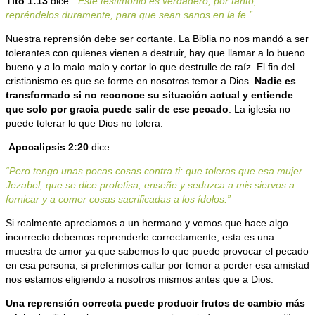
Tito 1:13
dice:
“Este testimonio es verdadero; por tanto,
repréndelos duramente, para que sean sanos en la fe.”
Nuestra reprensión debe ser cortante. La Biblia no nos mandó a ser
tolerantes con quienes vienen a destruir, hay que llamar a lo bueno
bueno y a lo malo malo y cortar lo que destrulle de raíz. El fin del
cristianismo es que se forme en nosotros temor a Dios.
Nadie es
transformado si no reconoce su situación actual y entiende
que solo por gracia puede salir de ese pecado
. La iglesia no
puede tolerar lo que Dios no tolera.
Apocalipsis 2:20
dice:
“Pero tengo unas pocas cosas contra ti: que toleras que esa mujer
Jezabel, que se dice profetisa, enseñe y seduzca a mis siervos a
fornicar y a comer cosas sacrificadas a los ídolos.”
Si realmente apreciamos a un hermano y vemos que hace algo
incorrecto debemos reprenderle correctamente, esta es una
muestra de amor ya que sabemos lo que puede provocar el pecado
en esa persona, si preferimos callar por temor a perder esa amistad
nos estamos eligiendo a nosotros mismos antes que a Dios.
Una reprensión correcta puede producir frutos de cambio más