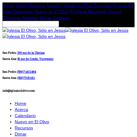
Home
Sobre Nosotros
Nuestro Equipo
Lo Que Creemos
Grupos de
Vida
Calendario
Nuevo en El Olivo
Prédicas
Recursos
Cursos
Congreso Mujeres
Donar
Contacto
San Pedro:
200 sur de la Ulatina
Santa Ana:
50 sur de Condo. Viewpoint
San Pedro:
(506)71432494
Santa Ana:
(506)70191101
info@iglesiaelolivo.com
Home
Acerca
Calendario
Nuevo en El Olivo
Recursos
Donar