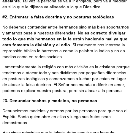
adelante.
Tal vez la persona se va a ir enojada, pero va a meditar
en si lo que le dijimos va alineado a lo que Dios dice.
#2. Enfrentar la falsa doctrina y no posturas teológicas
No debemos contender entre hermanos sino más bien soportarnos
y amarnos pese a nuestras diferencias.
No es correcto divulgar
todo lo que mis hermanos en la fe están haciendo mal ya que
esto fomenta la división y el odio.
Si realmente nos interesa la
reprensión bíblica lo haremos a como la palabra lo indica y no en
medios como en redes sociales.
Lamentablemente la religión con más división es la cristiana porque
tendemos a atacar todo y nos dividimos por pequeñas diferencias
en posturas teológicas y comenzamos a luchar por estas en lugar
de atacar la falsa doctrina. El Señor nos manda a diferir en amor,
podemos explicar nuestra postura, pero sin atacar a la persona.
#3. Denunciar hechos y modelos; no personas
Denunciemos modelos y oremos por las personas para que sea el
Espíritu Santo quien obre en ellos y luego sus frutos sean
demostrados.
Hay cinco principios que la iglesia debe seguir para lograrlo: