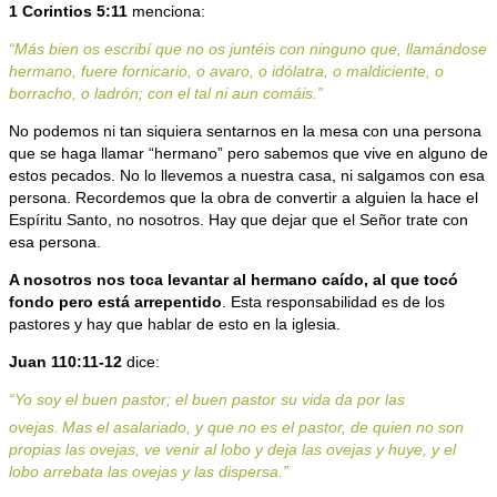
1 Corintios 5:11
menciona:
“Más bien os escribí que no os juntéis con ninguno que, llamándose
hermano, fuere fornicario, o avaro, o idólatra, o maldiciente, o
borracho, o ladrón; con el tal ni aun comáis.”
No podemos ni tan siquiera sentarnos en la mesa con una persona
que se haga llamar “hermano” pero sabemos que vive en alguno de
estos pecados. No lo llevemos a nuestra casa, ni salgamos con esa
persona. Recordemos que la obra de convertir a alguien la hace el
Espíritu Santo, no nosotros. Hay que dejar que el Señor trate con
esa persona.
A nosotros nos toca levantar al hermano caído, al que tocó
fondo pero está arrepentido
. Esta responsabilidad es de los
pastores y hay que hablar de esto en la iglesia.
Juan 110:11-12
dice:
“Yo soy el buen pastor; el buen pastor su vida da por las
ovejas.
Mas el asalariado, y que no es el pastor, de quien no son
propias las ovejas, ve venir al lobo y deja las ovejas y huye, y el
lobo arrebata las ovejas y las dispersa.”