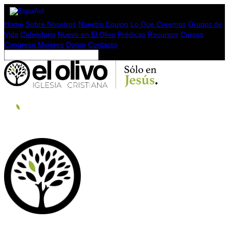
Home
Sobre Nosotros
Nuestro Equipo
Lo Que Creemos
Grupos de
Vida
Calendario
Nuevo en El Olivo
Prédicas
Recursos
Cursos
Congreso Mujeres
Donar
Contacto