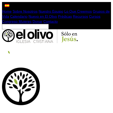
Home
Sobre Nosotros
Nuestro Equipo
Lo Que Creemos
Grupos de
Vida
Calendario
Nuevo en El Olivo
Prédicas
Recursos
Cursos
Congreso Mujeres
Donar
Contacto