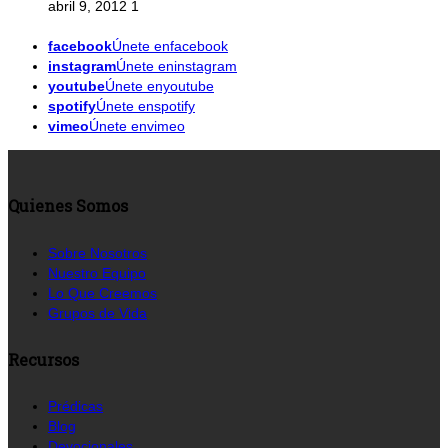
abril 9, 2012
1
facebook
Únete enfacebook
instagram
Únete eninstagram
youtube
Únete enyoutube
spotify
Únete enspotify
vimeo
Únete envimeo
Quienes Somos
Sobre Nosotros
Nuestro Equipo
Lo Que Creemos
Grupos de Vida
Recursos
Prédicas
Blog
Devocionales