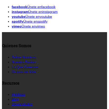
facebook
Únete enfacebook
instagram
Únete eninstagram
youtube
Únete enyoutube
spotify
Únete enspotify
vimeo
Únete envimeo
Quienes Somos
Sobre Nosotros
Nuestro Equipo
Lo Que Creemos
Grupos de Vida
Recursos
Prédicas
Blog
Devocionales