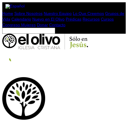
Home
Sobre Nosotros
Nuestro Equipo
Lo Que Creemos
Grupos de
Vida
Calendario
Nuevo en El Olivo
Prédicas
Recursos
Cursos
Congreso Mujeres
Donar
Contacto