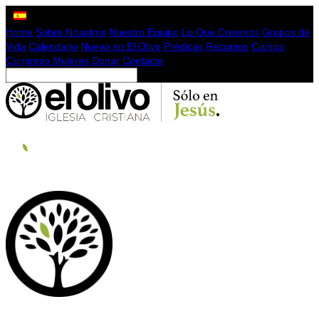
Home
Sobre Nosotros
Nuestro Equipo
Lo Que Creemos
Grupos de
Vida
Calendario
Nuevo en El Olivo
Prédicas
Recursos
Cursos
Congreso Mujeres
Donar
Contacto