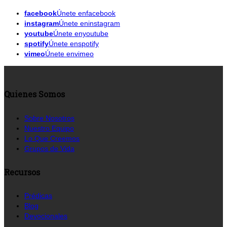
facebook
Únete enfacebook
instagram
Únete eninstagram
youtube
Únete enyoutube
spotify
Únete enspotify
vimeo
Únete envimeo
Quienes Somos
Sobre Nosotros
Nuestro Equipo
Lo Que Creemos
Grupos de Vida
Recursos
Prédicas
Blog
Devocionales