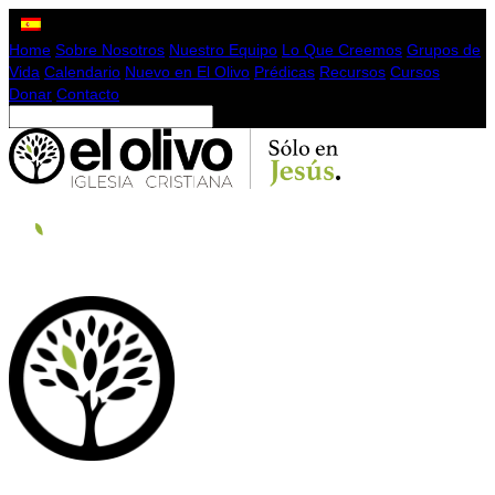
Home
Sobre Nosotros
Nuestro Equipo
Lo Que Creemos
Grupos de
Vida
Calendario
Nuevo en El Olivo
Prédicas
Recursos
Cursos
Donar
Contacto