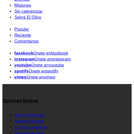
Misiones
Sin categorizar
Sobre El Olivo
Popular
Reciente
Comentarios
facebook
Únete enfacebook
instagram
Únete eninstagram
youtube
Únete enyoutube
spotify
Únete enspotify
vimeo
Únete envimeo
Quienes Somos
Sobre Nosotros
Nuestro Equipo
Lo Que Creemos
Grupos de Vida