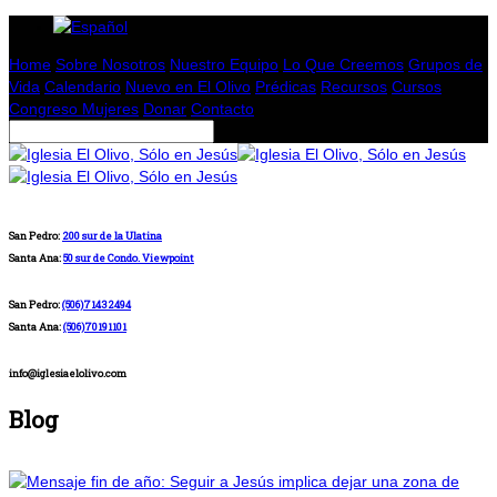
Home
Sobre Nosotros
Nuestro Equipo
Lo Que Creemos
Grupos de
Vida
Calendario
Nuevo en El Olivo
Prédicas
Recursos
Cursos
Congreso Mujeres
Donar
Contacto
San Pedro:
200 sur de la Ulatina
Santa Ana:
50 sur de Condo. Viewpoint
San Pedro:
(506)71432494
Santa Ana:
(506)70191101
info@iglesiaelolivo.com
Blog