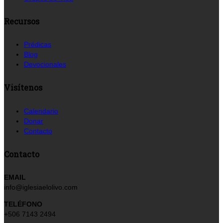
Recursos
Prédicas
Blog
Devocionales
Visítenos
Calendario
Donar
Contacto
Contacto
EMAIL
info@iglesiaelolivo.com
TELÉFONO
+506 7143 2494