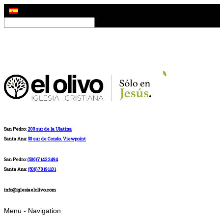
San Pedro:
200 sur de la Ulatina
Santa Ana:
50 sur de Condo. Viewpoint
San Pedro:
(506)71432494
Santa Ana:
(506)70191101
info@iglesiaelolivo.com
Menu -
Navigation