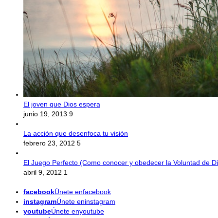
El joven que Dios espera
junio 19, 2013
9
La acción que desenfoca tu visión
febrero 23, 2012
5
El Juego Perfecto (Como conocer y obedecer la Voluntad de Di
abril 9, 2012
1
facebook
Únete enfacebook
instagram
Únete eninstagram
youtube
Únete enyoutube