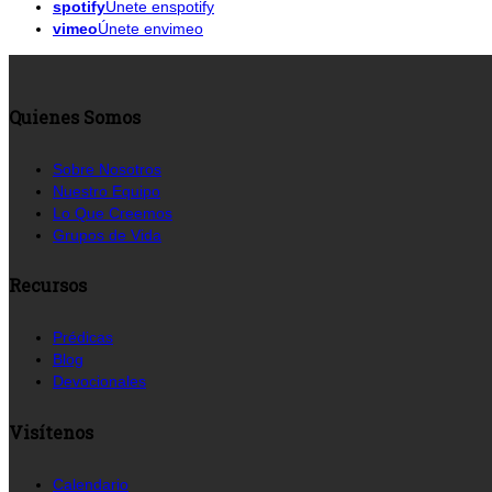
spotify
Únete enspotify
vimeo
Únete envimeo
Quienes Somos
Sobre Nosotros
Nuestro Equipo
Lo Que Creemos
Grupos de Vida
Recursos
Prédicas
Blog
Devocionales
Visítenos
Calendario