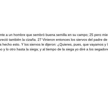
emejante a un hombre que sembró buena semilla en su campo; 25 pero m
apareció también la cizaña. 27 Vinieron entonces los siervos del padre d
hecho esto. Y los siervos le dijeron: ¿Quieres, pues, que vayamos y la
no y lo otro hasta la siega; y al tiempo de la siega yo diré a los sega