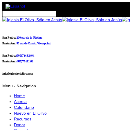
San Pedro:
200 sur de la Ulatina
Santa Ana:
50 sur de Condo. Viewpoint
San Pedro:
(506)71432494
Santa Ana:
(506)70191101
info@iglesiaelolivo.com
Menu -
Navigation
Home
Acerca
Calendario
Nuevo en El Olivo
Recursos
Donar