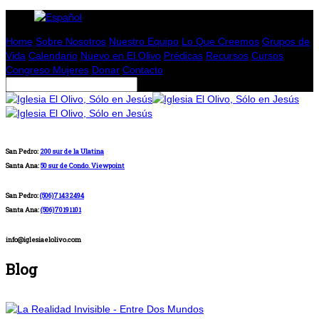
Home
Sobre Nosotros
Nuestro Equipo
Lo Que Creemos
Grupos de
Vida
Calendario
Nuevo en El Olivo
Prédicas
Recursos
Cursos
Congreso Mujeres
Donar
Contacto
San Pedro:
200 sur de la Ulatina
Santa Ana:
50 sur de Condo. Viewpoint
San Pedro:
(506)71432494
Santa Ana:
(506)70191101
info@iglesiaelolivo.com
Blog