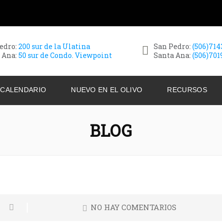
edro:
200 sur de la Ulatina
San Pedro:
(506)71
 Ana:
50 sur de Condo. Viewpoint
Santa Ana:
(506)701
CALENDARIO
NUEVO EN EL OLIVO
RECURSOS
BLOG
NO HAY COMENTARIOS