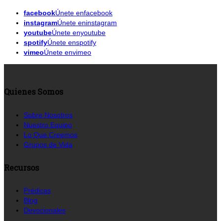
facebook
Únete enfacebook
instagram
Únete eninstagram
youtube
Únete enyoutube
spotify
Únete enspotify
vimeo
Únete envimeo
Quienes Somos
Sobre Nosotros
Nuestro Equipo
Lo Que Creemos
Grupos de Vida
Recursos
Prédicas
Blog
Devocionales