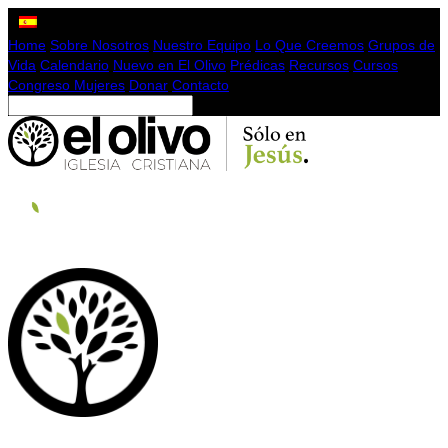
Home
Sobre Nosotros
Nuestro Equipo
Lo Que Creemos
Grupos de
Vida
Calendario
Nuevo en El Olivo
Prédicas
Recursos
Cursos
Congreso Mujeres
Donar
Contacto