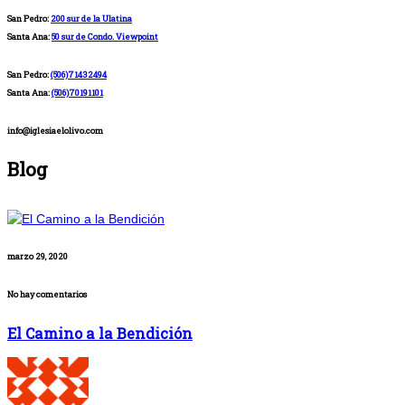
San Pedro:
200 sur de la Ulatina
Santa Ana:
50 sur de Condo. Viewpoint
San Pedro:
(506)71432494
Santa Ana:
(506)70191101
info@iglesiaelolivo.com
Blog
marzo 29, 2020
No hay comentarios
El Camino a la Bendición