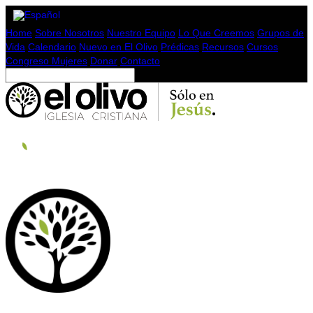
Home
Sobre Nosotros
Nuestro Equipo
Lo Que Creemos
Grupos de
Vida
Calendario
Nuevo en El Olivo
Prédicas
Recursos
Cursos
Congreso Mujeres
Donar
Contacto