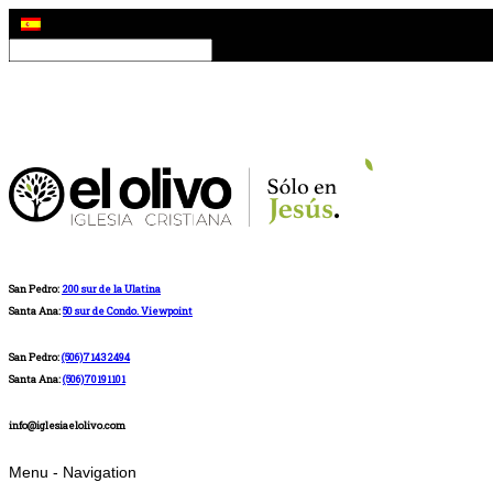
San Pedro:
200 sur de la Ulatina
Santa Ana:
50 sur de Condo. Viewpoint
San Pedro:
(506)71432494
Santa Ana:
(506)70191101
info@iglesiaelolivo.com
Menu -
Navigation