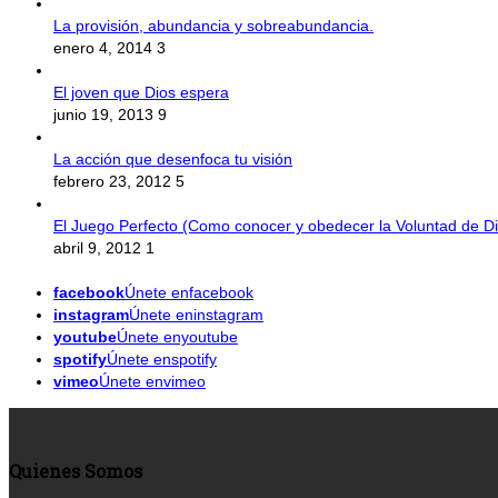
La provisión, abundancia y sobreabundancia.
enero 4, 2014
3
El joven que Dios espera
junio 19, 2013
9
La acción que desenfoca tu visión
febrero 23, 2012
5
El Juego Perfecto (Como conocer y obedecer la Voluntad de Di
abril 9, 2012
1
facebook
Únete enfacebook
instagram
Únete eninstagram
youtube
Únete enyoutube
spotify
Únete enspotify
vimeo
Únete envimeo
Quienes Somos