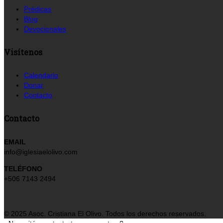
Prédicas
Blog
Devocionales
Visítenos
Calendario
Donar
Contacto
Contacto
EMAIL
info@iglesiaelolivo.com
TELÉFONO
+506 7143 2494
© 2025 Asoc. Cristiana El Olivo. Todos los derechos reservados.