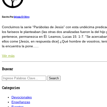
Escrito Por:
Iglesia El Olivo
Concluimos la serie “Parábolas de Jesús” con esta undécima predicaci
los fariseos le planteaban (las otras dos analizadas fueron la del hij
pertenece, permanezca en Él. Leamos, Lucas 15: 1-7. “Se acercaban a
ellos come [Jesús, en respuesta dice] ¿Qué hombre de vosotros, tenie
la encuentra la pone......
Vér más
Buscar
Categories
Devocionales
Enseñanzas
Eventos