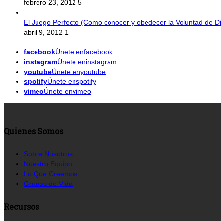
febrero 23, 2012
5
El Juego Perfecto (Como conocer y obedecer la Voluntad de Di
abril 9, 2012
1
facebook
Únete enfacebook
instagram
Únete eninstagram
youtube
Únete enyoutube
spotify
Únete enspotify
vimeo
Únete envimeo
Quienes Somos
Sobre Nosotros
Nuestro Equipo
Lo Que Creemos
Grupos de Vida
Recursos