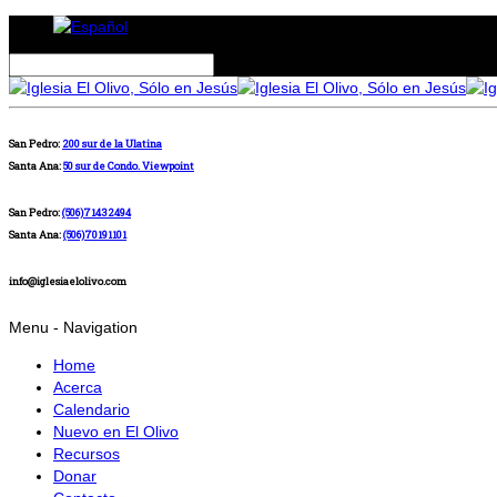
San Pedro:
200 sur de la Ulatina
Santa Ana:
50 sur de Condo. Viewpoint
San Pedro:
(506)71432494
Santa Ana:
(506)70191101
info@iglesiaelolivo.com
Menu -
Navigation
Home
Acerca
Calendario
Nuevo en El Olivo
Recursos
Donar