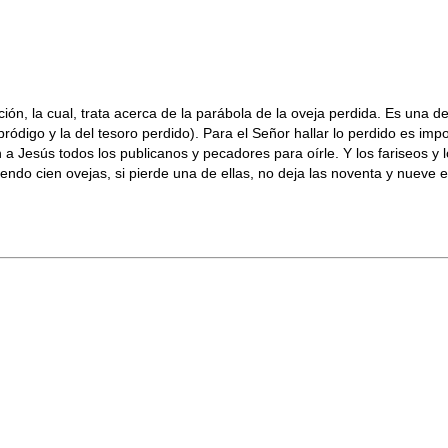
ón, la cual, trata acerca de la parábola de la oveja perdida. Es una d
o pródigo y la del tesoro perdido). Para el Señor hallar lo perdido es im
 Jesús todos los publicanos y pecadores para oírle. Y los fariseos y 
ndo cien ovejas, si pierde una de ellas, no deja las noventa y nueve en