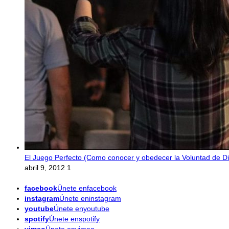
El Juego Perfecto (Como conocer y obedecer la Voluntad de Di
abril 9, 2012
1
facebook
Únete enfacebook
instagram
Únete eninstagram
youtube
Únete enyoutube
spotify
Únete enspotify