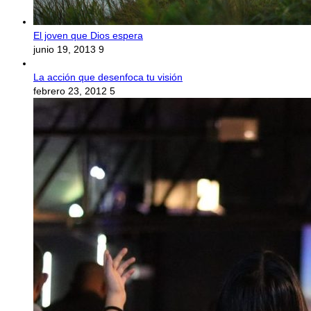
El joven que Dios espera
junio 19, 2013
9
La acción que desenfoca tu visión
febrero 23, 2012
5