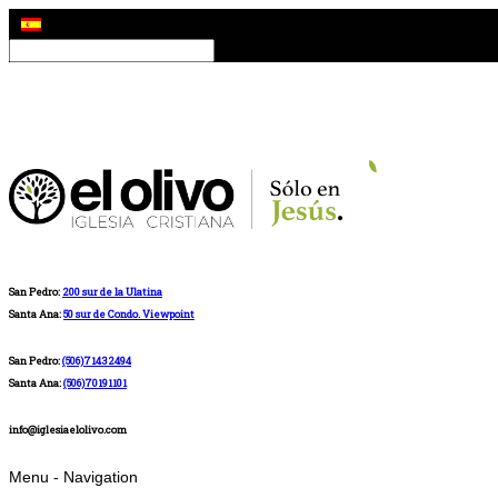
San Pedro:
200 sur de la Ulatina
Santa Ana:
50 sur de Condo. Viewpoint
San Pedro:
(506)71432494
Santa Ana:
(506)70191101
info@iglesiaelolivo.com
Menu -
Navigation