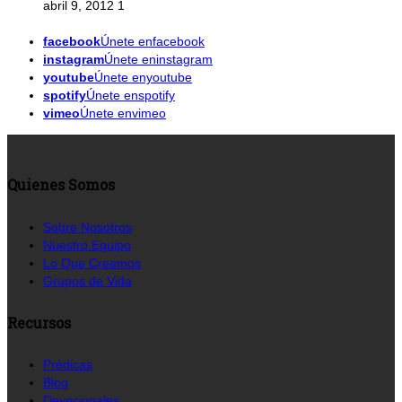
abril 9, 2012
1
facebook
Únete enfacebook
instagram
Únete eninstagram
youtube
Únete enyoutube
spotify
Únete enspotify
vimeo
Únete envimeo
Quienes Somos
Sobre Nosotros
Nuestro Equipo
Lo Que Creemos
Grupos de Vida
Recursos
Prédicas
Blog
Devocionales