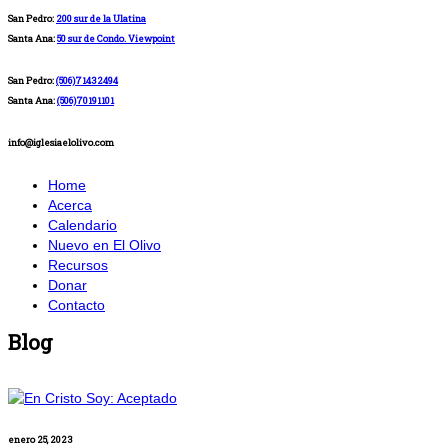
San Pedro:
200 sur de la Ulatina
Santa Ana:
50 sur de Condo. Viewpoint
San Pedro:
(506)71432494
Santa Ana:
(506)70191101
info@iglesiaelolivo.com
Home
Acerca
Calendario
Nuevo en El Olivo
Recursos
Donar
Contacto
Blog
enero 25, 2023