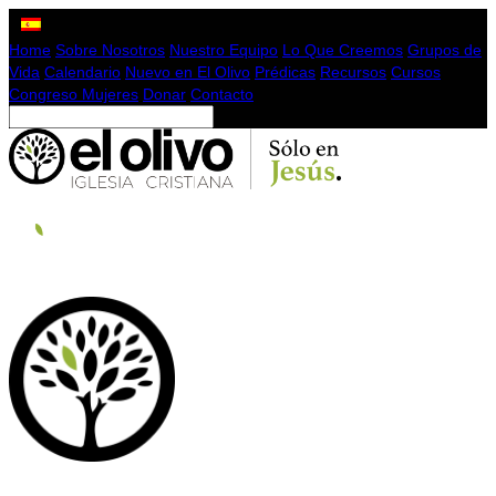
Home
Sobre Nosotros
Nuestro Equipo
Lo Que Creemos
Grupos de
Vida
Calendario
Nuevo en El Olivo
Prédicas
Recursos
Cursos
Congreso Mujeres
Donar
Contacto